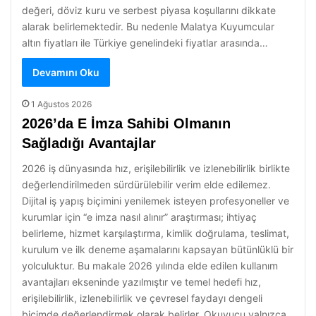
değeri, döviz kuru ve serbest piyasa koşullarını dikkate
alarak belirlemektedir. Bu nedenle Malatya Kuyumcular
altın fiyatları ile Türkiye genelindeki fiyatlar arasında…
Devamını Oku
1 Ağustos 2026
2026’da E İmza Sahibi Olmanın
Sağladığı Avantajlar
2026 iş dünyasında hız, erişilebilirlik ve izlenebilirlik birlikte
değerlendirilmeden sürdürülebilir verim elde edilemez.
Dijital iş yapış biçimini yenilemek isteyen profesyoneller ve
kurumlar için “e imza nasıl alınır” araştırması; ihtiyaç
belirleme, hizmet karşılaştırma, kimlik doğrulama, teslimat,
kurulum ve ilk deneme aşamalarını kapsayan bütünlüklü bir
yolculuktur. Bu makale 2026 yılında elde edilen kullanım
avantajları ekseninde yazılmıştır ve temel hedefi hız,
erişilebilirlik, izlenebilirlik ve çevresel faydayı dengeli
biçimde değerlendirmek olarak belirler. Okuyucu yalnızca