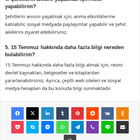
yapabilirim?
Şehitlerin anısını yaşatmak için, anma etkinliklerine
katılabilir, sosyal medyada paylaşımlar yapabilir ve şehit
ailelerini ziyaret edebilirsiniz.
5. 15 Temmuz hakkında daha fazla bilgi nereden
bulabilirim?
15 Temmuz hakkında daha fazla bilgi almak için, resmi
devlet kaynakları, belgeseller ve kitaplardan
yararlanabilirsiniz. Ayrıca, çeşitli web siteleri ve sosyal
medya hesapları da bu konuda bilgi sunmaktadır.
Facebook
X
LinkedIn
Tumblr
Pinterest
Reddit
VKontakte
Odnok
Pocket
Skype
Messenger
WhatsApp
Telegram
Viber
Line
E-Posta ile payla
Yazdır