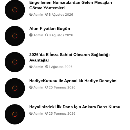
Engellenen Numaralardan Gelen Mesajları
Görme Yöntemleri
Admin
8 Ağustos 2026
Altın Fiyatları Bugün
Admin
8 Ağustos 2026
2026’da E İmza Sahibi Olmanın Sağladığı
Avantajlar
Admin
1 Ağustos 2026
HediyeKutusu ile Ayrıcalıklı Hediye Deneyimi
Admin
25 Temmuz 2026
Hayalinizdeki İlk Dans İçin Ankara Dans Kursu
Admin
25 Temmuz 2026