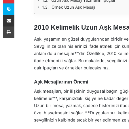
Uzun Aşk Mesajı Yazmanın İpuçları
Skype
Örnek Uzun Aşk Mesajı
E-Posta ile paylaş
2010 Kelimelik Uzun Aşk Mesajl
Yazdır
Aşk, yaşamın en güzel duygularından biridir ve
Sevgilinize olan hislerinizi ifade etmek için kul
anlam dolu mesajlar**dır. Özellikle, 2010 keli
ifade etmenizi sağlar. Bu makalede, sevgilinizi
dair ipuçları ve örnekler bulacaksınız.
Aşk Mesajlarının Önemi
Aşk mesajları, bir ilişkinin duygusal bağını güç
kelimeler**, karşınızdaki kişiye ne kadar değer
Uzun bir mesaj yazmak, sadece hislerinizi ifad
özel hissetmesini sağlar. **Duygularınızı kelime
sevgilinizin kalbinde sıcak bir yer edinmenize 