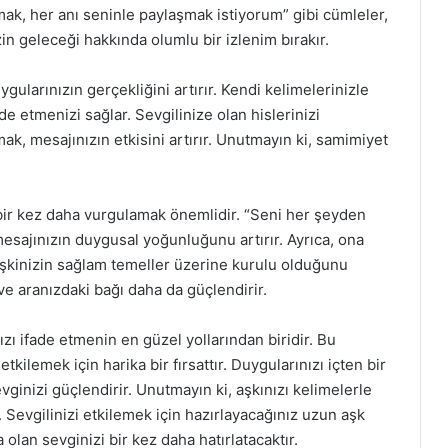
mak, her anı seninle paylaşmak istiyorum” gibi cümleler,
izin geleceği hakkında olumlu bir izlenim bırakır.
gularınızın gerçekliğini artırır. Kendi kelimelerinizle
de etmenizi sağlar. Sevgilinize olan hislerinizi
ak, mesajınızın etkisini artırır. Unutmayın ki, samimiyet
i bir kez daha vurgulamak önemlidir. “Seni her şeyden
mesajınızın duygusal yoğunluğunu artırır. Ayrıca, ona
ilişkinizin sağlam temeller üzerine kurulu olduğunu
 ve aranızdaki bağı daha da güçlendirir.
zı ifade etmenin en güzel yollarından biridir. Bu
etkilemek için harika bir fırsattır. Duygularınızı içten bir
evginizi güçlendirir. Unutmayın ki, aşkınızı kelimelerle
r. Sevgilinizi etkilemek için hazırlayacağınız uzun aşk
olan sevginizi bir kez daha hatırlatacaktır.