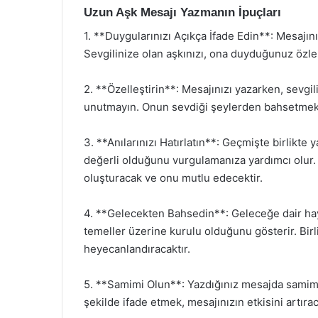
Uzun Aşk Mesajı Yazmanın İpuçları
1. **Duygularınızı Açıkça İfade Edin**: Mesajın
Sevgilinize olan aşkınızı, ona duyduğunuz özlemi
2. **Özelleştirin**: Mesajınızı yazarken, sevgil
unutmayın. Onun sevdiği şeylerden bahsetmek, 
3. **Anılarınızı Hatırlatın**: Geçmişte birlikte y
değerli olduğunu vurgulamanıza yardımcı olur.
oluşturacak ve onu mutlu edecektir.
4. **Gelecekten Bahsedin**: Geleceğe dair hayal
temeller üzerine kurulu olduğunu gösterir. Birl
heyecanlandıracaktır.
5. **Samimi Olun**: Yazdığınız mesajda samimi
şekilde ifade etmek, mesajınızın etkisini artırac