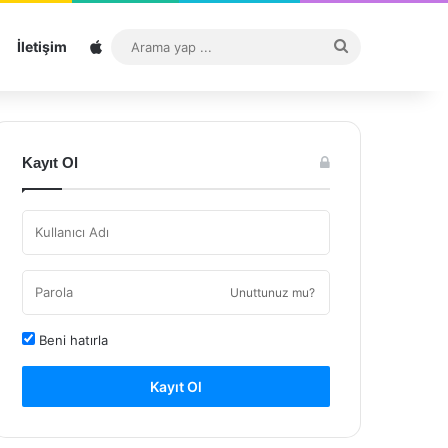
Sitemap
Arama
İletişim
yap
...
Kayıt Ol
Unuttunuz mu?
Beni hatırla
Kayıt Ol