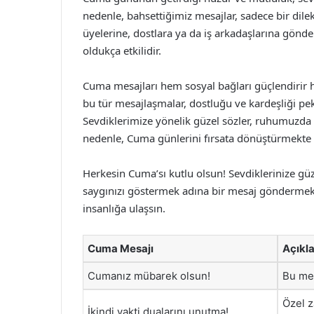
nedenle, bahsettiğimiz mesajlar, sadece bir dilek
üyelerine, dostlara ya da iş arkadaşlarına gönde
oldukça etkilidir.
Cuma mesajları hem sosyal bağları güçlendirir h
bu tür mesajlaşmalar, dostluğu ve kardeşliği pek
Sevdiklerimize yönelik güzel sözler, ruhumuzda h
nedenle, Cuma günlerini fırsata dönüştürmekte 
Herkesin Cuma’sı kutlu olsun! Sevdiklerinize güz
saygınızı göstermek adına bir mesaj gönderme
insanlığa ulaşsın.
Cuma Mesajı
Açıkl
Cumanız mübarek olsun!
Bu mes
Özel z
İkindi vakti dualarını unutma!