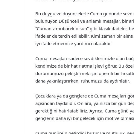
Bu duygu ve düşüncelerle Cuma gününde sevdik
bulunuyor. Düşünceli ve anlamlı mesajlar, bir ar
“Cumanız mübarek olsun” gibi klasik ifadeler, he
ifadeler de tercih edilebilir. Kimi zaman bir alı
iyi ifade etmemize yardımcı olacaktır.
Cuma mesajları sadece sevdiklerimizle olan ba
kendimize de bir hatırlatma işlevi görür. Bu özel
durumumuzu pekiştirmek için önemli bir fırsattır.
daha yakınlaştırırken, ruhumuzu da aydınlatır.
Çocuklara ya da gençlere de Cuma mesajları gö
açısından faydalıdır. Onlara, yalnızca bir gün de
gerektiğini hatırlatabiliriz. Ayrıca, Cuma günü y
gençlerin daha iyi bir gelecek için motive olmas
Cuma gününün getirdiği huzur ve mutluluk, se