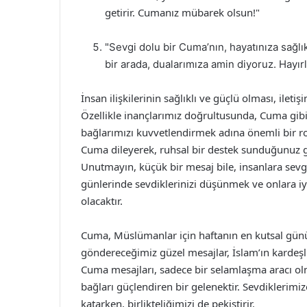
getirir. Cumanız mübarek olsun!"
"Sevgi dolu bir Cuma’nın, hayatınıza sağl
bir arada, dualarımıza amin diyoruz. Hayır
İnsan ilişkilerinin sağlıklı ve güçlü olması, ileti
Özellikle inançlarımız doğrultusunda, Cuma gib
bağlarımızı kuvvetlendirmek adına önemli bir rol
Cuma dileyerek, ruhsal bir destek sunduğunuz gib
Unutmayın, küçük bir mesaj bile, insanlara sevg
günlerinde sevdiklerinizi düşünmek ve onlara iy
olacaktır.
Cuma, Müslümanlar için haftanın en kutsal günü 
göndereceğimiz güzel mesajlar, İslam’ın kardeşli
Cuma mesajları, sadece bir selamlaşma aracı olm
bağları güçlendiren bir gelenektir. Sevdiklerimi
katarken, birlikteliğimizi de pekiştirir.