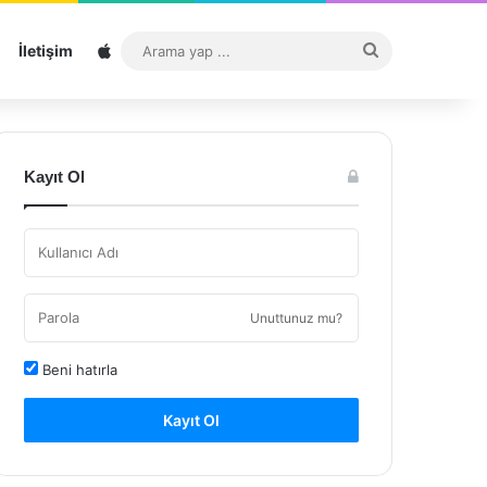
Sitemap
Arama
İletişim
yap
...
Kayıt Ol
Unuttunuz mu?
Beni hatırla
Kayıt Ol