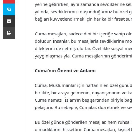
Skype
yerine getirirken, aynı zamanda sevdiklerine s
yılında, sevdiklerimizi düşündüğümüz bu özel g
E-Posta ile paylaş
bağları kuvvetlendirmek için harika bir fırsat s
Yazdır
Cuma mesajları, sadece dini bir içeriğe sahip ol
doludur. İnsanlar, bu mesajlarla sevdiklerine m
dileklerini de iletmiş olurlar. Özellikle sosyal
yaygınlaşmasıyla, Cuma mesajlarının gönderimi 
Cuma’nın Önemi ve Anlamı
Cuma, Müslümanlar için haftanın en özel günüdür
birlikte, bir araya gelmenin, dayanışmanın ve ka
Cuma namazı, İslam’ın beş şartından biriyle bağl
pekiştirir. Bu sebeple, Cumalar, dua etmek ve sevd
Bu özel günde gönderilen mesajlar, hem ruhsal ol
olmadıklarını hissettirir. Cuma mesajları, kişisel