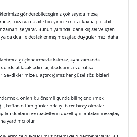
lerimize gönderebileceğimiz çok sayıda mesaj
kadaşımıza ya da aile bireyimize moral kaynağı olabilir.
r zaman işe yarar. Bunun yanında, daha kişisel ve içten
ntı ya da dua ile desteklenmiş mesajlar, duygularımızı daha
ğlantımızı güçlendirmekle kalmaz, aynı zamanda
 günde atılacak adımlar, ibadetimizi ve ruhsal
 Sevdiklerimize ulaştırdığımız her güzel söz, bizleri
ndermek, onları bu önemli günde bilinçlendirmek
ğil, haftanın tüm günlerinde iyi birer birey olmaları
apılan duaların ve ibadetlerin güzelliğini anlatan mesajlar,
ına yardımcı olur.
vdiklerimize duyduğumuz özlemi de gidermeye yarar. Bu