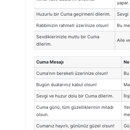
yapar.
Huzurlu bir Cuma geçirmeni dilerim.
Sevgi 
Rabbinizin rahmeti üzerinize olsun!
Bu mes
Sevdiklerinizle mutlu bir Cuma
Aile ve
dilerim.
Cuma Mesajı
Ne
Cuma’nın bereketi üzerinize olsun!
Bu 
Bugün dualarınız kabul olsun!
Man
Sevgi ve huzur dolu bir Cuma dilerim.
İli
Cuma günü, tüm güzelliklerinin miladı
Yen
olsun.
mes
Cumanız hayırlı, gününüz güzel olsun!
Güz