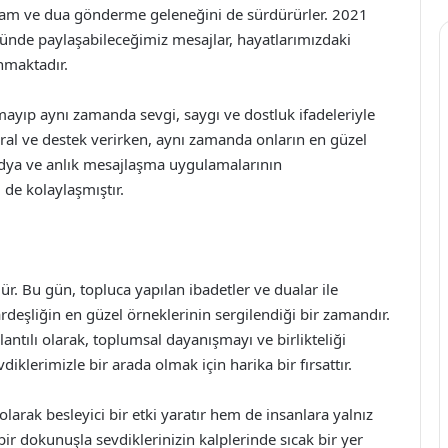
elam ve dua gönderme geleneğini de sürdürürler. 2021
ünde paylaşabileceğimiz mesajlar, hayatlarımızdaki
unmaktadır.
mayıp aynı zamanda sevgi, saygı ve dostluk ifadeleriyle
oral ve destek verirken, aynı zamanda onların en güzel
 medya ve anlık mesajlaşma uygulamalarının
de kolaylaşmıştır.
. Bu gün, topluca yapılan ibadetler ve dualar ile
rdeşliğin en güzel örneklerinin sergilendiği bir zamandır.
antılı olarak, toplumsal dayanışmayı ve birlikteliği
iklerimizle bir arada olmak için harika bir fırsattır.
arak besleyici bir etki yaratır hem de insanlara yalnız
 bir dokunuşla sevdiklerinizin kalplerinde sıcak bir yer