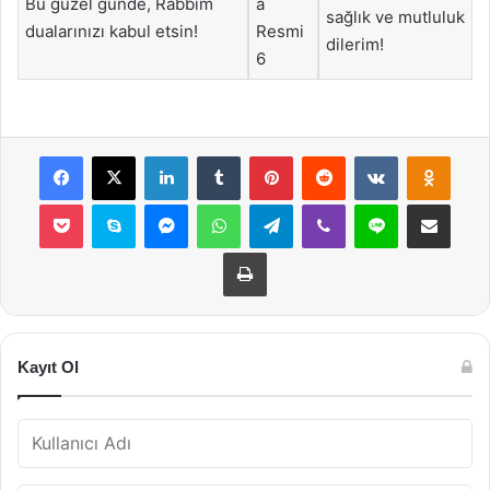
Bu güzel günde, Rabbim
sağlık ve mutluluk
dualarınızı kabul etsin!
dilerim!
Facebook
X
LinkedIn
Tumblr
Pinterest
Reddit
VKontakte
Odnok
Pocket
Skype
Messenger
WhatsApp
Telegram
Viber
Line
E-Posta ile payla
Yazdır
Kayıt Ol