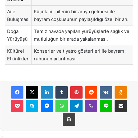
Aile
Küçük bir ailenin bir araya gelmesi ile
Buluşması
bayram coşkusunun paylaşıldığı özel bir an.
Doğa
Temiz havada yapılan yürüyüşlerle sağlık ve
Yürüyüşü
mutluluğun bir arada yakalanması.
Kültürel
Konserler ve tiyatro gösterileri ile bayram
Etkinlikler
ruhunun artırılması.
Facebook
X
LinkedIn
Tumblr
Pinterest
Reddit
VKontakte
Odnok
Pocket
Skype
Messenger
WhatsApp
Telegram
Viber
Line
E-Posta ile payla
Yazdır