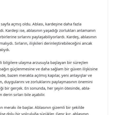
r sayfa açmış oldu. Ablası, kardeşine daha fazla
 Kardeşi ise, ablasının yaşadığı zorlukları anlamanın
irlerine sırlarını paylaşabiliyorlardı. Kardeş, ablasının
lıydı. Sırların, ilişkileri derinleştirebileceğini ancak
lıydı.
i bilgilere ulaşma arzusuyla başlayan bir süreçten
i bağın güçlenmesine ve daha sağlam bir güven ilişkisine
de, bazen merakla açılmış kapılar, yeni anlayışlar ve
arın, duygularını ve zorluklarını paylaşmasının önemini
ği bir gerçek. En sonunda, her şeyin ötesinde, abla-
 derin sırları bile aşabilir.
 merakı ile başlar. Ablasının gizemli bir şekilde
şe dolu bir yolculuğa sürükler. Genç kız, ablasının