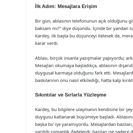
İlk Adım: Mesajlara Erişim
Bir gün, ablasının telefonunun açık olduğunu 
baksam mı?” diye düşündü. İçinde bir yandan suç
Kardeş, ilk başta bu düşünceyi itelesek de, mer
karar verdi.
Ablası, birçok insanla yazışmalar yapıyordu; arkad
Mesajları okumaya başladıkça, ablasının dışarıd
duygusal karmaşa olduğunu fark etti. Mesajlarda
baskılarının onu nasıl etkilediği, hatta kalp kırıkl
Sıkıntılar ve Sırlarla Yüzleşme
Kardeş, bu bilgilere ulaşmanın kendisine bir şe
duygusu katlanarak büyümeye başladı. Ablasının 
başka bir işe yaramıyordu. Mesajlardan bazıları
yazdığı romantik ifadelerdi; bazıları ise sadece d