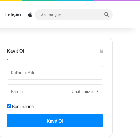
Sitemap
Arama
İletişim
yap
...
Kayıt Ol
Unuttunuz mu?
Beni hatırla
Kayıt Ol