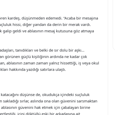
gören kardeş, düşünmeden edemedi. “Acaba bir mesajına
luluk hissi, diğer yandan da derin bir merak vardı.
ak galip geldi ve ablasının mesaj kutusuna göz atmaya
aşları, tanıdıkları ve belki de sır dolu bir aşkı…
an görünen güçlü kişiliğinin ardında ne kadar çok
n, ablasının zaman zaman yalnız hissettiği, iş veya okul
ıkları hakkında yazdığı satırlara ulaştı.
y katacağını düşünse de, okudukça içindeki suçluluk
sakladığı sırlar, aslında ona olan güvenini sarsmaktan
, ablasının güvenini hak etmek için çabalayan birine
ertleştiği, içini döktüğü eski bir arkadaşına ait