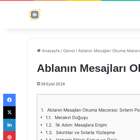
Anasayfa
/
Genel
/
Ablanın Mesajları Okuma Macer
Ablanın Mesajları 
29 Eylül 2024
Facebook
X
Ablanın Mesajları Okuma Macerası: Sırların P
Merakın Doğuşu
LinkedIn
İlk Adım: Mesajlara Erişim
Pinterest
Sıkıntılar ve Sırlarla Yüzleşme
Haberin Etileri: Sonuç ve Özür