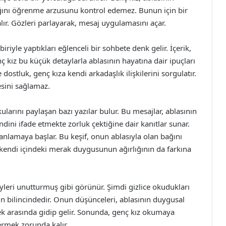
ığını öğrenme arzusunu kontrol edemez. Bunun için bir
ır. Gözleri parlayarak, mesaj uygulamasını açar.
riyle yaptıkları eğlenceli bir sohbete denk gelir. İçerik,
ç kız bu küçük detaylarla ablasının hayatına dair ipuçları
ostluk, genç kıza kendi arkadaşlık ilişkilerini sorgulatır.
sini sağlamaz.
ularını paylaşan bazı yazılar bulur. Bu mesajlar, ablasının
ndini ifade etmekte zorluk çektiğine dair kanıtlar sunar.
anlamaya başlar. Bu keşif, onun ablasıyla olan bağını
endi içindeki merak duygusunun ağırlığının da farkına
leri unutturmuş gibi görünür. Şimdi gizlice okudukları
n bilincindedir. Onun düşünceleri, ablasının duygusal
 arasında gidip gelir. Sonunda, genç kız okumaya
rmek zorunda kalır.