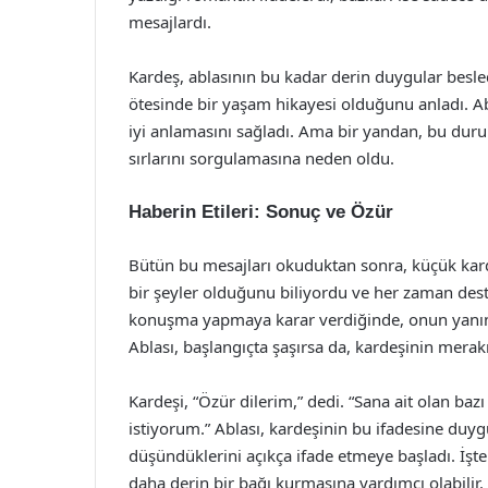
mesajlardı.
Kardeş, ablasının bu kadar derin duygular besled
ötesinde bir yaşam hikayesi olduğunu anladı. Abl
iyi anlamasını sağladı. Ama bir yandan, bu dur
sırlarını sorgulamasına neden oldu.
Haberin Etileri: Sonuç ve Özür
Bütün bu mesajları okuduktan sonra, küçük kard
bir şeyler olduğunu biliyordu ve her zaman dest
konuşma yapmaya karar verdiğinde, onun yanı
Ablası, başlangıçta şaşırsa da, kardeşinin merak
Kardeşi, “Özür dilerim,” dedi. “Sana ait olan baz
istiyorum.” Ablası, kardeşinin bu ifadesine duygul
düşündüklerini açıkça ifade etmeye başladı. İşte
daha derin bir bağı kurmasına yardımcı olabilir.