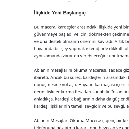
İlişkide Yeni Başlangıç
Bu macera, kardeşler arasındaki ilişkide yeni bi
güvenmeye başladı ve içini dökmekten çekinmedi.
ve ona destek olmanın önemini kavradı. Artık birb
hayatında bir şey yapmak istediğinde dikkatli olma
aynı zamanda zarar da verebileceğini unutmama
Ablanın mesajlarını okuma macerası, sadece gizl
ibaretti. Ancak bu süreç, kardeşlerin arasındak
dönüşmesine yol açtı. Hayatın karmaşası içerisin
derin ilişkiler kurma fırsatları sunabilir. İnsanl
anladıkça, kardeşlik bağlarının daha da güçlendi
kardeş ilişkilerinin temeli sevgidir ve bu sevgi, en
Ablanın Mesajları Okuma Macerası, genç bir kızın
telefonuna göz atma kararı, onu heyecan ve endi