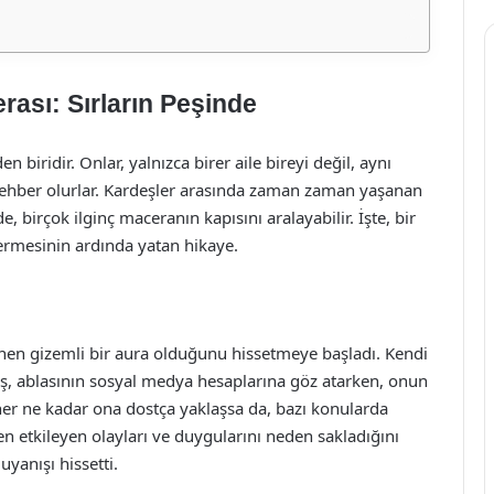
ası: Sırların Peşinde
n biridir. Onlar, yalnızca birer aile bireyi değil, aynı
rehber olurlar. Kardeşler arasında zaman zaman yaşanan
e, birçok ilginç maceranın kapısını aralayabilir. İşte, bir
ermesinin ardında yatan hikaye.
nen gizemli bir aura olduğunu hissetmeye başladı. Kendi
uş, ablasının sosyal medya hesaplarına göz atarken, onun
her ne kadar ona dostça yaklaşsa da, bazı konularda
n etkileyen olayları ve duygularını neden sakladığını
yanışı hissetti.