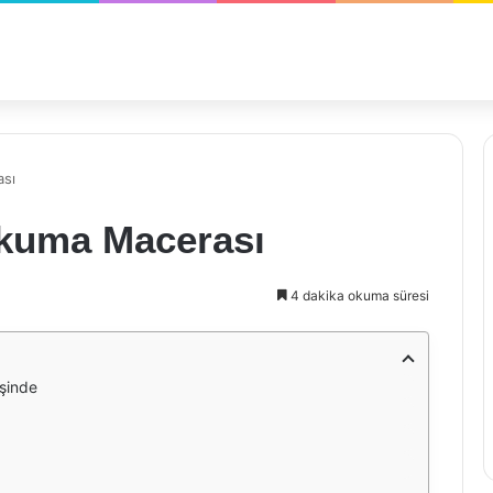
ası
Okuma Macerası
4 dakika okuma süresi
eşinde