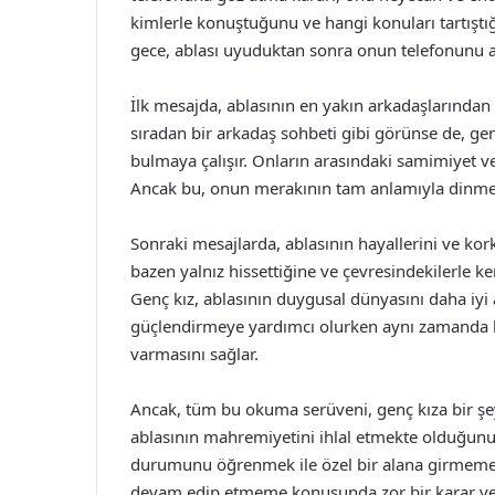
kimlerle konuştuğunu ve hangi konuları tartışt
gece, ablası uyuduktan sonra onun telefonunu al
İlk mesajda, ablasının en yakın arkadaşlarından bi
sıradan bir arkadaş sohbeti gibi görünse de, gen
bulmaya çalışır. Onların arasındaki samimiyet ve d
Ancak bu, onun merakının tam anlamıyla dinme
Sonraki mesajlarda, ablasının hayallerini ve kork
bazen yalnız hissettiğine ve çevresindekilerle ke
Genç kız, ablasının duygusal dünyasını daha iyi 
güçlendirmeye yardımcı olurken aynı zamanda k
varmasını sağlar.
Ancak, tüm bu okuma serüveni, genç kıza bir şey
ablasının mahremiyetini ihlal etmekte olduğunu
durumunu öğrenmek ile özel bir alana girmemek
devam edip etmeme konusunda zor bir karar ve