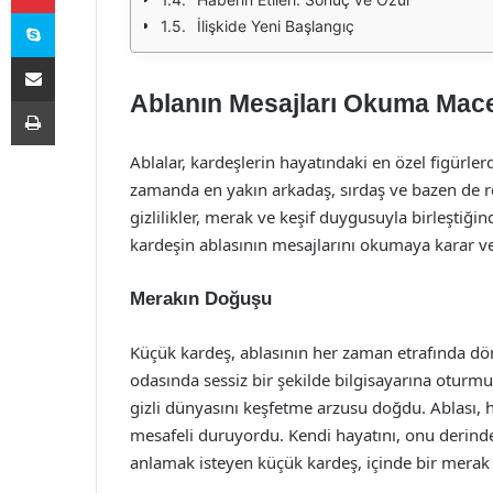
Skype
İlişkide Yeni Başlangıç
E-Posta ile paylaş
Ablanın Mesajları Okuma Macer
Yazdır
Ablalar, kardeşlerin hayatındaki en özel figürlerde
zamanda en yakın arkadaş, sırdaş ve bazen de 
gizlilikler, merak ve keşif duygusuyla birleştiğind
kardeşin ablasının mesajlarını okumaya karar v
Merakın Doğuşu
Küçük kardeş, ablasının her zaman etrafında dö
odasında sessiz bir şekilde bilgisayarına oturm
gizli dünyasını keşfetme arzusu doğdu. Ablası, 
mesafeli duruyordu. Kendi hayatını, onu derinde
anlamak isteyen küçük kardeş, içinde bir merak u