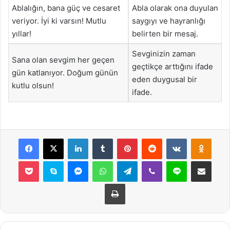
Ablalığın, bana güç ve cesaret
Abla olarak ona duyulan
veriyor. İyi ki varsın! Mutlu
saygıyı ve hayranlığı
yıllar!
belirten bir mesaj.
Sevginizin zaman
Sana olan sevgim her geçen
geçtikçe arttığını ifade
gün katlanıyor. Doğum günün
eden duygusal bir
kutlu olsun!
ifade.
Facebook
X
LinkedIn
Tumblr
Pinterest
Reddit
VKontakte
Odnok
Pocket
Skype
Messenger
WhatsApp
Telegram
Viber
Line
E-Posta ile payla
Yazdır