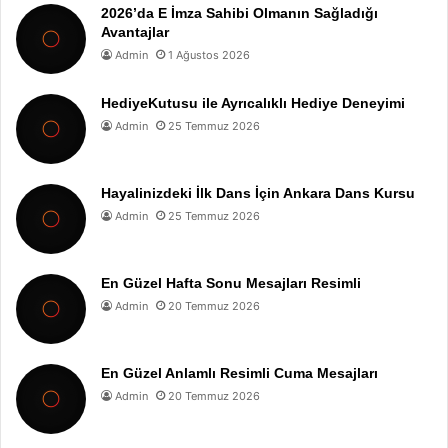
2026’da E İmza Sahibi Olmanın Sağladığı
Avantajlar
Admin
1 Ağustos 2026
HediyeKutusu ile Ayrıcalıklı Hediye Deneyimi
Admin
25 Temmuz 2026
Hayalinizdeki İlk Dans İçin Ankara Dans Kursu
Admin
25 Temmuz 2026
En Güzel Hafta Sonu Mesajları Resimli
Admin
20 Temmuz 2026
En Güzel Anlamlı Resimli Cuma Mesajları
Admin
20 Temmuz 2026