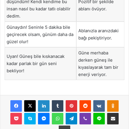
düşündüm! Kendi kendime bu
Pozitif bir şekilde
insan nasıl bu kadar tatlı olabilir
ablanı övüyor.
dedim.
Günaydın! Seninle 5 dakika bile
Ablanızla aranızdaki
geçirecek olsam, günüm daha da
bağı pekiştiriyor.
güzel olur!
Güne merhaba
Uyan! Güneş bile kıskanacak
derken güneş ile
kadar parlak bir gün seni
kıyaslayarak tam bir
bekliyor!
enerji veriyor.
Facebook
X
LinkedIn
Tumblr
Pinterest
Reddit
VKontakte
Odnok
Pocket
Skype
Messenger
WhatsApp
Telegram
Viber
Line
E-Posta ile payla
Yazdır