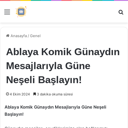
Menü
Ar
Anasayfa
/
Genel
Ablaya Komik Günaydın
Mesajlarıyla Güne
Neşeli Başlayın!
4 Ekim 2024
3 dakika okuma süresi
Ablaya Komik Günaydın Mesajlarıyla Güne Neşeli
Başlayın!