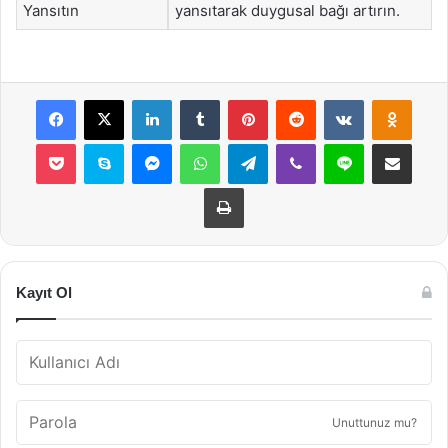
Yansıtın
yansıtarak duygusal bağı artırın.
Facebook
X
LinkedIn
Tumblr
Pinterest
Reddit
VKontakte
Odnok
Pocket
Skype
Messenger
WhatsApp
Telegram
Viber
Line
E-Posta ile payla
Yazdır
Kayıt Ol
Unuttunuz mu?