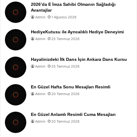
2026’da E İmza Sahibi Olmanın Sağladığı
Avantajlar
Admin
1 Ağustos 2026
HediyeKutusu ile Ayrıcalıklı Hediye Deneyimi
Admin
25 Temmuz 2026
Hayalinizdeki İlk Dans İçin Ankara Dans Kursu
Admin
25 Temmuz 2026
En Güzel Hafta Sonu Mesajları Resimli
Admin
20 Temmuz 2026
En Güzel Anlamlı Resimli Cuma Mesajları
Admin
20 Temmuz 2026