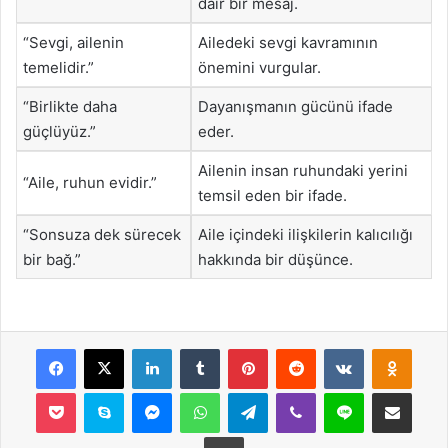
dair bir mesaj.
“Sevgi, ailenin
Ailedeki sevgi kavramının
temelidir.”
önemini vurgular.
“Birlikte daha
Dayanışmanın gücünü ifade
güçlüyüz.”
eder.
Ailenin insan ruhundaki yerini
“Aile, ruhun evidir.”
temsil eden bir ifade.
“Sonsuza dek sürecek
Aile içindeki ilişkilerin kalıcılığı
bir bağ.”
hakkında bir düşünce.
Facebook
X
LinkedIn
Tumblr
Pinterest
Reddit
VKontakte
Odnok
Pocket
Skype
Messenger
WhatsApp
Telegram
Viber
Line
E-Posta ile payla
Yazdır