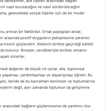
ve deneyimler, aile üyeleri arasındaki bağları
lerin nasıl kurulacağını ve nasıl sürdürüleceğini
şma, gelecekteki sosyal ilişkiler için de bir model
nu artıran bir faktördür. Ortak paylaşılan anılar,
yeleri arasında pozitif duyguların pekişmesine yardımcı
 hissini güçlendirir. Ailelerin birlikte geçirdiği kaliteli
a bulunur. Bireyler, sevdikleriyle birlikte olmanın
yaşam sürerler.
msal değerler de büyük rol oynar. aile, toplumsal
kte yaşamayı, yardımlaşmayı ve dayanışmayı öğretir. Bu
yler, ileride de bu kavramları benimser ve toplumlarına
reylerin değil, aynı zamanda toplumun da gelişimine
ler arasındaki bağların güçlenmesine de yardımcı olur.