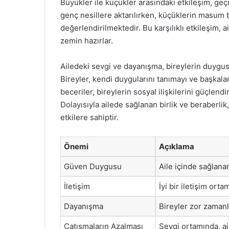
Büyükler ile küçükler arasındaki etkileşim, geçm
genç nesillere aktarılırken, küçüklerin masum b
değerlendirilmektedir. Bu karşılıklı etkileşim, a
zemin hazırlar.
Ailedeki sevgi ve dayanışma, bireylerin duygus
Bireyler, kendi duygularını tanımayı ve başkala
beceriler, bireylerin sosyal ilişkilerini güçlen
Dolayısıyla ailede sağlanan birlik ve beraberli
etkilere sahiptir.
Önemi
Açıklama
Güven Duygusu
Aile içinde sağlanan
İletişim
İyi bir iletişim ort
Dayanışma
Bireyler zor zamanla
Çatışmaların Azalması
Sevgi ortamında, ai