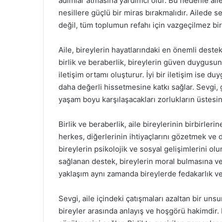
adımlar atmasına yardımcı olur. Bu nedenle aile
nesillere güçlü bir miras bırakmalıdır. Ailede 
değil, tüm toplumun refahı için vazgeçilmez bi
Aile, bireylerin hayatlarındaki en önemli destek
birlik ve beraberlik, bireylerin güven duygusunu 
iletişim ortamı oluşturur. İyi bir iletişim ise 
daha değerli hissetmesine katkı sağlar. Sevgi, g
yaşam boyu karşılaşacakları zorlukların üstesi
Birlik ve beraberlik, aile bireylerinin birbirleri
herkes, diğerlerinin ihtiyaçlarını gözetmek ve
bireylerin psikolojik ve sosyal gelişimlerini ol
sağlanan destek, bireylerin moral bulmasına ve
yaklaşım aynı zamanda bireylerde fedakarlık ve 
Sevgi, aile içindeki çatışmaları azaltan bir un
bireyler arasında anlayış ve hoşgörü hakimdir.