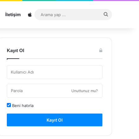
Sitemap
Arama
İletişim
yap
...
Kayıt Ol
Unuttunuz mu?
Beni hatırla
Kayıt Ol