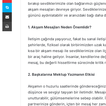
Skype
bırakıp sevdiklerimizle olan bağlarımızı güçlend
akşam mesajları devreye giriyor. Sevdikleriniz
E-Posta ile paylaş
gününü aydınlatabilir ve aranızdaki bağı daha d
Yazdır
1. Akşam Mesajları Neden Önemlidir?
İletişim çağında yaşıyoruz, fakat bu sanal iletiş
şehirlerde, fiziksel olarak birbirimizden uzak
kısa bir akşam mesajı ile sevdiklerimize olan il
bir araç haline geliyor. İnsanlar, kendilerine d
mesaj, bu değerli hissettirme sürecinde kritik r
2. Başkalarına Mektup Yazmanın Etkisi
Akşamın o huzurlu saatlerinde göndereceğiniz b
düşünce ve sevgiyi taşıyan bir iletimdir. Mesaj
unutturabilir, gülümsemelerine sebep olabilir. İ
partnerinize gönderin, içten bir mesaj her zama