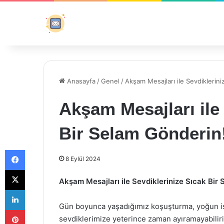
Anasayfa
/
Genel
/
Akşam Mesajları ile Sevdiklerini
Akşam Mesajları ile
Bir Selam Gönderin
Facebook
8 Eylül 2024
X
Akşam Mesajları ile Sevdiklerinize Sıcak Bir
LinkedIn
Gün boyunca yaşadığımız koşuşturma, yoğun iş
Pinterest
sevdiklerimize yeterince zaman ayıramayabilir