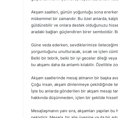
Akşam saatleri, günün yoğunluğu sona ererken 
mükemmel bir zamandır. Bu özel anlarda, kalpt
güldürebilir ve onlara destek olduğunuzu hisset
aradaki bağları güçlendiren birer semboldür. Bu
Güne veda ederken, sevdiklerimize ileteceğimiz
yorgunluğunu unutturacak, sıcak ve içten cümle
Belki bir tebrik, belki bir iyi geceler dileği v
bu akşamı daha da anlamlı kılabilir. Özellikle z
Akşam saatlerinde mesaj atmanın bir başka avant
Çoğu insan, akşam dinlenmeye çekildiğinde tele
İşte bu anlarda gönderilen bir akşam mesajı tam
hakkında düşünmeden, içten bir şekilde hissett
Mesajlaşmanın yanı sıra, akşamları yapılan bu h
pekiştirir. Mesela, bir aile üyesine ya da bir a