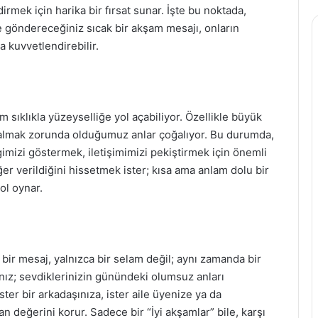
irmek için harika bir fırsat sunar. İşte bu noktada,
e göndereceğiniz sıcak bir akşam mesajı, onların
a kuvvetlendirebilir.
im sıklıkla yüzeyselliğe yol açabiliyor. Özellikle büyük
 kalmak zorunda olduğumuz anlar çoğalıyor. Bu durumda,
gimizi göstermek, iletişimimizi pekiştirmek için önemli
eğer verildiğini hissetmek ister; kısa ama anlam dolu bir
ol oynar.
ir mesaj, yalnızca bir selam değil; aynı zamanda bir
ınız; sevdiklerinizin günündeki olumsuz anları
ster bir arkadaşınıza, ister aile üyenize ya da
n değerini korur. Sadece bir “İyi akşamlar” bile, karşı