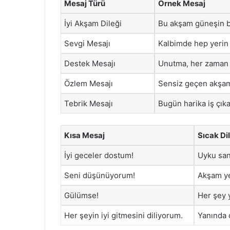
Mesaj Türü
Örnek Mesaj
İyi Akşam Dileği
Bu akşam güneşin ba
Sevgi Mesajı
Kalbimde hep yerin 
Destek Mesajı
Unutma, her zaman y
Özlem Mesajı
Sensiz geçen akşam
Tebrik Mesajı
Bugün harika iş çıka
Kısa Mesaj
Sıcak Di
İyi geceler dostum!
Uyku sana
Seni düşünüyorum!
Akşam y
Gülümse!
Her şey 
Her şeyin iyi gitmesini diliyorum.
Yanında 