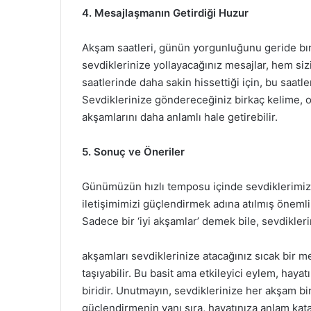
4. Mesajlaşmanın Getirdiği Huzur
Akşam saatleri, günün yorgunluğunu geride bı
sevdiklerinize yollayacağınız mesajlar, hem siz
saatlerinde daha sakin hissettiği için, bu saatl
Sevdiklerinize göndereceğiniz birkaç kelime, on
akşamlarını daha anlamlı hale getirebilir.
5. Sonuç ve Öneriler
Günümüzün hızlı temposu içinde sevdiklerimize
iletişimimizi güçlendirmek adına atılmış önemli 
Sadece bir ‘iyi akşamlar’ demek bile, sevdikleri
akşamları sevdiklerinize atacağınız sıcak bir m
taşıyabilir. Bu basit ama etkileyici eylem, haya
biridir. Unutmayın, sevdiklerinize her akşam bi
güçlendirmenin yanı sıra, hayatınıza anlam kata