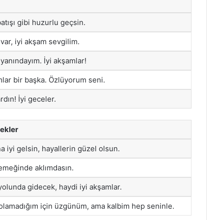
tışı gibi huzurlu geçsin.
var, iyi akşam sevgilim.
anındayım. İyi akşamlar!
lar bir başka. Özlüyorum seni.
rdın! İyi geceler.
lekler
 iyi gelsin, hayallerin güzel olsun.
emeğinde aklımdasın.
yolunda gidecek, haydi iyi akşamlar.
olamadığım için üzgünüm, ama kalbim hep seninle.