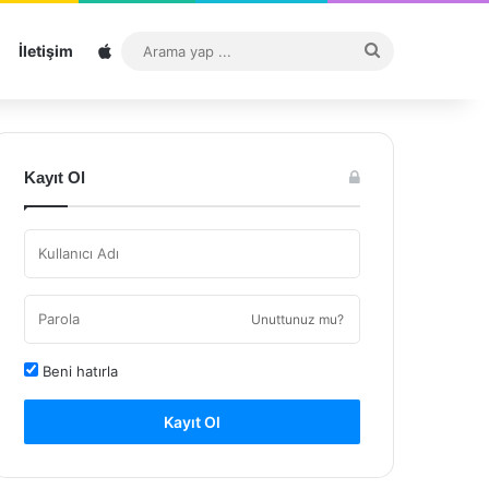
Sitemap
Arama
İletişim
yap
...
Kayıt Ol
Unuttunuz mu?
Beni hatırla
Kayıt Ol