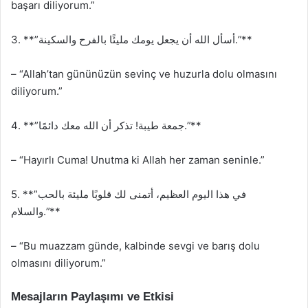
başarı diliyorum.”
3. **”أسأل الله أن يجعل يومك مليئًا بالفرح والسكينة.”**
– “Allah’tan gününüzün sevinç ve huzurla dolu olmasını
diliyorum.”
4. **”جمعة طيبة! تذكر أن الله معك دائمًا.”**
– “Hayırlı Cuma! Unutma ki Allah her zaman seninle.”
5. **”في هذا اليوم العظيم، أتمنى لك قلوبًا مليئة بالحب
والسلام.”**
– “Bu muazzam günde, kalbinde sevgi ve barış dolu
olmasını diliyorum.”
Mesajların Paylaşımı ve Etkisi