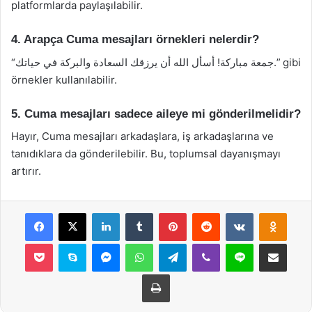
platformlarda paylaşılabilir.
4. Arapça Cuma mesajları örnekleri nelerdir?
“جمعة مباركة! أسأل الله أن يرزقك السعادة والبركة في حياتك.” gibi
örnekler kullanılabilir.
5. Cuma mesajları sadece aileye mi gönderilmelidir?
Hayır, Cuma mesajları arkadaşlara, iş arkadaşlarına ve
tanıdıklara da gönderilebilir. Bu, toplumsal dayanışmayı
artırır.
Facebook
X
LinkedIn
Tumblr
Pinterest
Reddit
VKontakte
Odnok
Pocket
Skype
Messenger
WhatsApp
Telegram
Viber
Line
E-Posta ile payla
Yazdır