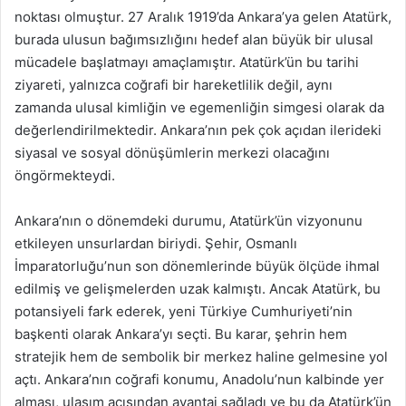
noktası olmuştur. 27 Aralık 1919’da Ankara’ya gelen Atatürk,
burada ulusun bağımsızlığını hedef alan büyük bir ulusal
mücadele başlatmayı amaçlamıştır. Atatürk’ün bu tarihi
ziyareti, yalnızca coğrafi bir hareketlilik değil, aynı
zamanda ulusal kimliğin ve egemenliğin simgesi olarak da
değerlendirilmektedir. Ankara’nın pek çok açıdan ilerideki
siyasal ve sosyal dönüşümlerin merkezi olacağını
öngörmekteydi.
Ankara’nın o dönemdeki durumu, Atatürk’ün vizyonunu
etkileyen unsurlardan biriydi. Şehir, Osmanlı
İmparatorluğu’nun son dönemlerinde büyük ölçüde ihmal
edilmiş ve gelişmelerden uzak kalmıştı. Ancak Atatürk, bu
potansiyeli fark ederek, yeni Türkiye Cumhuriyeti’nin
başkenti olarak Ankara’yı seçti. Bu karar, şehrin hem
stratejik hem de sembolik bir merkez haline gelmesine yol
açtı. Ankara’nın coğrafi konumu, Anadolu’nun kalbinde yer
alması, ulaşım açısından avantaj sağladı ve bu da Atatürk’ün