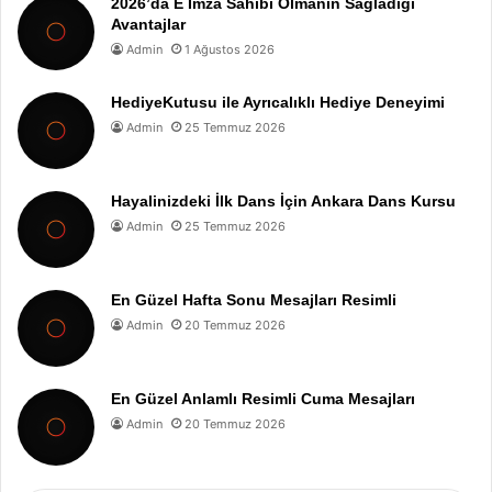
2026’da E İmza Sahibi Olmanın Sağladığı
Avantajlar
Admin
1 Ağustos 2026
HediyeKutusu ile Ayrıcalıklı Hediye Deneyimi
Admin
25 Temmuz 2026
Hayalinizdeki İlk Dans İçin Ankara Dans Kursu
Admin
25 Temmuz 2026
En Güzel Hafta Sonu Mesajları Resimli
Admin
20 Temmuz 2026
En Güzel Anlamlı Resimli Cuma Mesajları
Admin
20 Temmuz 2026