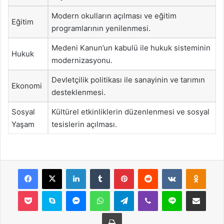
Modern okulların açılması ve eğitim
Eğitim
programlarının yenilenmesi.
Medeni Kanun’un kabulü ile hukuk sisteminin
Hukuk
modernizasyonu.
Devletçilik politikası ile sanayinin ve tarımın
Ekonomi
desteklenmesi.
Sosyal
Kültürel etkinliklerin düzenlenmesi ve sosyal
Yaşam
tesislerin açılması.
Facebook
X
LinkedIn
Tumblr
Pinterest
Reddit
VKontakte
Odnok
Pocket
Skype
Messenger
WhatsApp
Telegram
Viber
Line
E-Posta ile payla
Yazdır