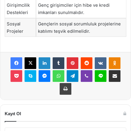
Girişimcilik
Genç girişimciler için hibe ve kredi
Destekleri
imkanları sunulmalıdır.
Sosyal
Gençlerin sosyal sorumluluk projelerine
Projeler
katılımı teşvik edilmelidir.
Facebook
X
LinkedIn
Tumblr
Pinterest
Reddit
VKontakte
Odnok
Pocket
Skype
Messenger
WhatsApp
Telegram
Viber
Line
E-Posta ile payla
Yazdır
Kayıt Ol