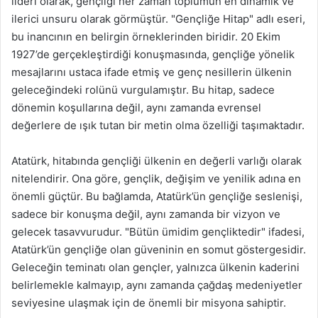
lideri olarak, gençliği her zaman toplumun en dinamik ve
ilerici unsuru olarak görmüştür. "Gençliğe Hitap" adlı eseri,
bu inancının en belirgin örneklerinden biridir. 20 Ekim
1927’de gerçekleştirdiği konuşmasında, gençliğe yönelik
mesajlarını ustaca ifade etmiş ve genç nesillerin ülkenin
geleceğindeki rolünü vurgulamıştır. Bu hitap, sadece
dönemin koşullarına değil, aynı zamanda evrensel
değerlere de ışık tutan bir metin olma özelliği taşımaktadır.
Atatürk, hitabında gençliği ülkenin en değerli varlığı olarak
nitelendirir. Ona göre, gençlik, değişim ve yenilik adına en
önemli güçtür. Bu bağlamda, Atatürk’ün gençliğe seslenişi,
sadece bir konuşma değil, aynı zamanda bir vizyon ve
gelecek tasavvurudur. "Bütün ümidim gençliktedir" ifadesi,
Atatürk’ün gençliğe olan güveninin en somut göstergesidir.
Geleceğin teminatı olan gençler, yalnızca ülkenin kaderini
belirlemekle kalmayıp, aynı zamanda çağdaş medeniyetler
seviyesine ulaşmak için de önemli bir misyona sahiptir.