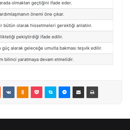
 arada olmaktan geçtiğini ifade eder.
ardımlaşmanın önemi öne çıkar.
ir bütün olarak hissetmeleri gerektiği anlatılır.
ikteliği pekiştirdiği ifade edilir.
üç alarak geleceğe umutla bakması teşvik edilir.
um bilinci yaratmaya devam etmelidir.
st
Reddit
VKontakte
Odnoklassniki
Pocket
Skype
Messenger
E-Posta ile paylaş
Yazdır