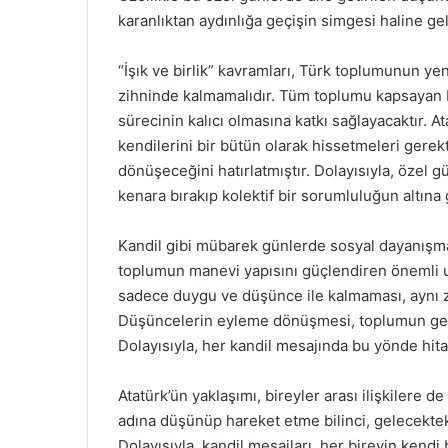
karanlıktan aydınlığa geçişin simgesi haline gel
“İşık ve birlik” kavramları, Türk toplumunun ye
zihninde kalmamalıdır. Tüm toplumu kapsayan 
sürecinin kalıcı olmasına katkı sağlayacaktır. A
kendilerini bir bütün olarak hissetmeleri gere
dönüşeceğini hatırlatmıştır. Dolayısıyla, özel g
kenara bırakıp kolektif bir sorumluluğun altına 
Kandil gibi mübarek günlerde sosyal dayanışma
toplumun manevi yapısını güçlendiren önemli uns
sadece duygu ve düşünce ile kalmaması, aynı
Düşüncelerin eyleme dönüşmesi, toplumun gelişi
Dolayısıyla, her kandil mesajında bu yönde hit
Atatürk’ün yaklaşımı, bireyler arası ilişkilere de
adına düşünüp hareket etme bilinci, gelecektek
Dolayısıyla, kandil mesajları, her bireyin kend