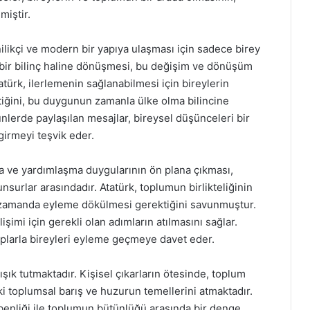
miştir.
nilikçi ve modern bir yapıya ulaşması için sadece birey
bir bilinç haline dönüşmesi, bu değişim ve dönüşüm
tatürk, ilerlemenin sağlanabilmesi için bireylerin
ktiğini, bu duygunun zamanla ülke olma bilincine
ünlerde paylaşılan mesajlar, bireysel düşünceleri bir
girmeyi teşvik eder.
 ve yardımlaşma duygularının ön plana çıkması,
urlar arasındadır. Atatürk, toplumun birlikteliğinin
 zamanda eyleme dökülmesi gerektiğini savunmuştur.
mi için gerekli olan adımların atılmasını sağlar.
aplarla bireyleri eyleme geçmeye davet eder.
 ışık tutmaktadır. Kişisel çıkarların ötesinde, toplum
i toplumsal barış ve huzurun temellerini atmaktadır.
i benliği ile toplumun bütünlüğü arasında bir denge