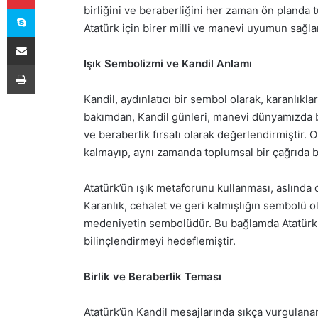
Skype
birliğini ve beraberliğini her zaman ön planda t
Atatürk için birer milli ve manevi uyumun sağla
E-Posta ile paylaş
Işık Sembolizmi ve Kandil Anlamı
Yazdır
Kandil, aydınlatıcı bir sembol olarak, karanlıkl
bakımdan, Kandil günleri, manevi dünyamızda bir
ve beraberlik fırsatı olarak değerlendirmiştir. 
kalmayıp, aynı zamanda toplumsal bir çağrıda 
Atatürk’ün ışık metaforunu kullanması, aslında on
Karanlık, cehalet ve geri kalmışlığın sembolü ol
medeniyetin sembolüdür. Bu bağlamda Atatürk,
bilinçlendirmeyi hedeflemiştir.
Birlik ve Beraberlik Teması
Atatürk’ün Kandil mesajlarında sıkça vurgulanan