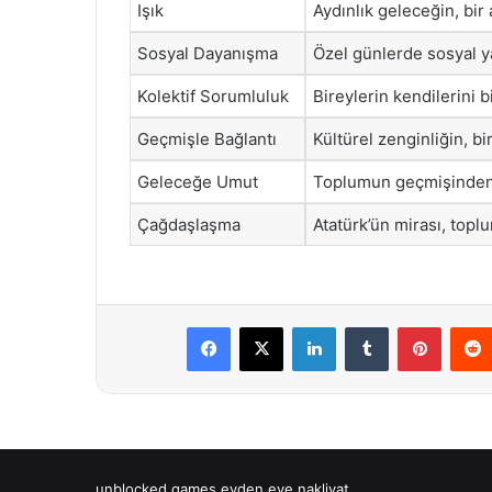
Işık
Aydınlık geleceğin, bir
Sosyal Dayanışma
Özel günlerde sosyal y
Kolektif Sorumluluk
Bireylerin kendilerini b
Geçmişle Bağlantı
Kültürel zenginliğin, birl
Geleceğe Umut
Toplumun geçmişinden g
Çağdaşlaşma
Atatürk’ün mirası, topl
Facebook
X
LinkedIn
Tumblr
Pintere
unblocked games
evden eve nakliyat