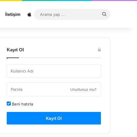
Sitemap
Arama
İletişim
yap
...
Kayıt Ol
Unuttunuz mu?
Beni hatırla
Kayıt Ol