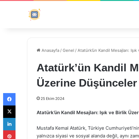
Anasayfa
/
Genel
/
Atatürk’ün Kandil Mesajları: Işık
Atatürk’ün Kandil Mes
Üzerine Düşünceler
Facebook
25 Ekim 2024
X
Atatürk’ün Kandil Mesajları: Işık ve Birlik Üz
LinkedIn
Mustafa Kemal Atatürk, Türkiye Cumhuriyeti’n
Pinterest
yalnızca siyasi ve sosyal alanda değil, aynı za