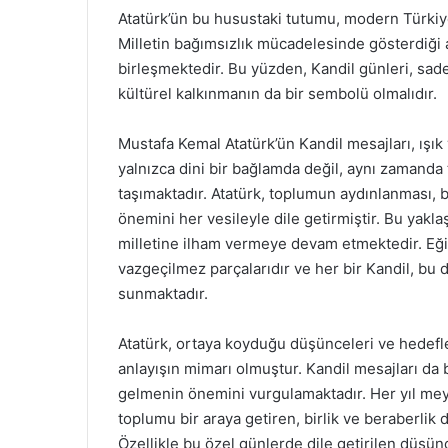
Atatürk’ün bu husustaki tutumu, modern Türkiye’
Milletin bağımsızlık mücadelesinde gösterdiği a
birleşmektedir. Bu yüzden, Kandil günleri, sa
kültürel kalkınmanın da bir sembolü olmalıdır.
Mustafa Kemal Atatürk’ün Kandil mesajları, ışık v
yalnızca dini bir bağlamda değil, aynı zamanda
taşımaktadır. Atatürk, toplumun aydınlanması, b
önemini her vesileyle dile getirmiştir. Bu yak
milletine ilham vermeye devam etmektedir. Eğiti
vazgeçilmez parçalarıdır ve her bir Kandil, bu d
sunmaktadır.
Atatürk, ortaya koyduğu düşünceleri ve hedefler
anlayışın mimarı olmuştur. Kandil mesajları da b
gelmenin önemini vurgulamaktadır. Her yıl mey
toplumu bir araya getiren, birlik ve beraberlik
Özellikle bu özel günlerde dile getirilen düşün