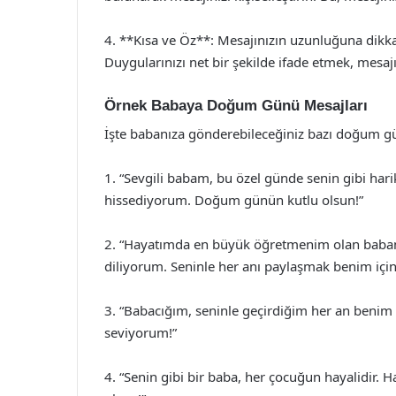
4. **Kısa ve Öz**: Mesajınızın uzunluğuna dikkat e
Duygularınızı net bir şekilde ifade etmek, mesajın
Örnek Babaya Doğum Günü Mesajları
İşte babanıza gönderebileceğiniz bazı doğum gü
1. “Sevgili babam, bu özel günde senin gibi har
hissediyorum. Doğum günün kutlu olsun!”
2. “Hayatımda en büyük öğretmenim olan babam
diliyorum. Seninle her anı paylaşmak benim için b
3. “Babacığım, seninle geçirdiğim her an benim 
seviyorum!”
4. “Senin gibi bir baba, her çocuğun hayalidir