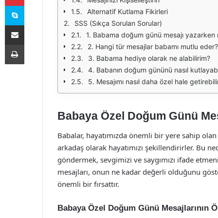
Skype
Alternatif Kutlama Fikirleri
SSS (Sıkça Sorulan Sorular)
E-Posta ile paylaş
1. Babama doğum günü mesajı yazarken n
Yazdır
2. Hangi tür mesajlar babamı mutlu eder?
3. Babama hediye olarak ne alabilirim?
4. Babanın doğum gününü nasıl kutlayabi
5. Mesajımı nasıl daha özel hale getirebil
Babaya Özel Doğum Günü Mes
Babalar, hayatımızda önemli bir yere sahip olan
arkadaş olarak hayatımızı şekillendirirler. Bu 
göndermek, sevgimizi ve saygımızı ifade etmen
mesajları, onun ne kadar değerli olduğunu göste
önemli bir fırsattır.
Babaya Özel Doğum Günü Mesajlarının 