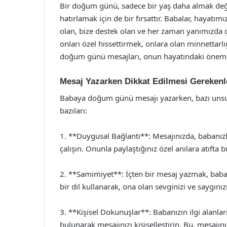
Bir doğum günü, sadece bir yaş daha almak değ
hatırlamak için de bir fırsattır. Babalar, hayat
olan, bize destek olan ve her zaman yanımızda o
onları özel hissettirmek, onlara olan minnettarl
doğum günü mesajları, onun hayatındaki önemli
Mesaj Yazarken Dikkat Edilmesi Gerekenl
Babaya doğum günü mesajı yazarken, bazı unsur
bazıları:
1. **Duygusal Bağlantı**: Mesajınızda, babanızl
çalışın. Onunla paylaştığınız özel anılara atıfta 
2. **Samimiyet**: İçten bir mesaj yazmak, baba
bir dil kullanarak, ona olan sevginizi ve saygınızı
3. **Kişisel Dokunuşlar**: Babanızın ilgi alanlar
bulunarak mesajınızı kişiselleştirin. Bu, mesajın