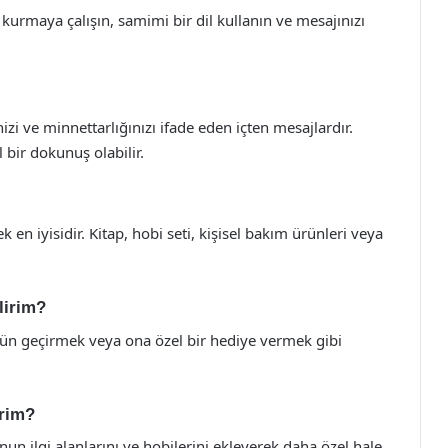
urmaya çalışın, samimi bir dil kullanın ve mesajınızı
zi ve minnettarlığınızı ifade eden içten mesajlardır.
 bir dokunuş olabilir.
 en iyisidir. Kitap, hobi seti, kişisel bakım ürünleri veya
lirim?
 gün geçirmek veya ona özel bir hediye vermek gibi
irim?
nun ilgi alanlarını ve hobilerini ekleyerek daha özel hale