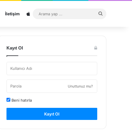
Sitemap
Arama
İletişim
yap
...
Kayıt Ol
Unuttunuz mu?
Beni hatırla
Kayıt Ol