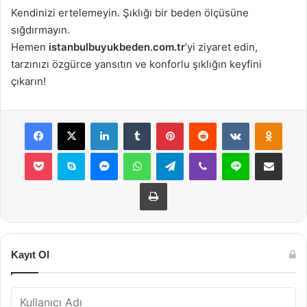
Kendinizi ertelemeyin. Şıklığı bir beden ölçüsüne
sığdırmayın.
Hemen
istanbulbuyukbeden.com.tr
’yi ziyaret edin,
tarzınızı özgürce yansıtın ve konforlu şıklığın keyfini
çıkarın!
Facebook
X
LinkedIn
Tumblr
Pinterest
Reddit
VKontakte
Odnok
Pocket
Skype
Messenger
WhatsApp
Telegram
Viber
Line
E-Posta ile payla
Yazdır
Kayıt Ol