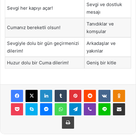
Sevgi ve dostluk
Sevgi her kapıyı açar!
mesajı
Tanıdıklar ve
Cumanız bereketli olsun!
komşular
Sevgiyle dolu bir gün geçirmenizi
Arkadaşlar ve
dilerim!
yakınlar
Huzur dolu bir Cuma dilerim!
Geniş bir kitle
Facebook
X
LinkedIn
Tumblr
Pinterest
Reddit
VKontakte
Odnok
Pocket
Skype
Messenger
WhatsApp
Telegram
Viber
Line
E-Posta ile payla
Yazdır