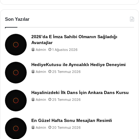
Son Yazılar
2026’da E İmza Sahibi Olmanın Sağladığı
Avantajlar
Admin
1 Ağustos 2026
HediyeKutusu ile Ayrıcalıklı Hediye Deneyimi
Admin
25 Temmuz 2026
Hayalinizdeki İlk Dans İçin Ankara Dans Kursu
Admin
25 Temmuz 2026
En Güzel Hafta Sonu Mesajları Resimli
Admin
20 Temmuz 2026