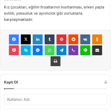
Kız çocukları, eğitim fırsatlarının kısıtlanması, erken yaşta
evlilik, yoksulluk ve ayrımcılık gibi zorluklarla
karşılaşmaktadır.
Facebook
X
LinkedIn
Tumblr
Pinterest
Reddit
VKontakte
Odnok
Pocket
Skype
Messenger
WhatsApp
Telegram
Viber
Line
E-Posta ile payla
Yazdır
Kayıt Ol