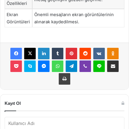
Özellikleri
Ekran
Önemli mesajların ekran görüntülerinin
Görüntüleri
alınarak kaydedilmesi.
Facebook
X
LinkedIn
Tumblr
Pinterest
Reddit
VKontakte
Odnok
Pocket
Skype
Messenger
WhatsApp
Telegram
Viber
Line
E-Posta ile payla
Yazdır
Kayıt Ol