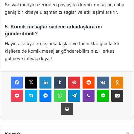
Sosyal medya üzerinden paylaşılan komik mesajlar, daha
geniş bir kitleye ulaşmanızı sağlar ve etkileşimi artırır.
5. Komik mesajlar sadece arkadaşlara mı
gönderilmeli?
Hayır, aile üyeleri, iş arkadaşları ve tanıdıklar gibi farklı
kişilere de komik mesajlar gönderebilirsiniz. Herkes
gülmeye ihtiyaç duyar!
Facebook
X
LinkedIn
Tumblr
Pinterest
Reddit
VKontakte
Odnok
Pocket
Skype
Messenger
WhatsApp
Telegram
Viber
Line
E-Posta ile payla
Yazdır