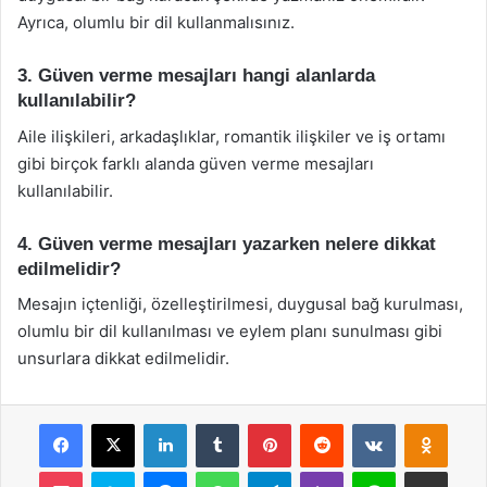
Ayrıca, olumlu bir dil kullanmalısınız.
3. Güven verme mesajları hangi alanlarda
kullanılabilir?
Aile ilişkileri, arkadaşlıklar, romantik ilişkiler ve iş ortamı
gibi birçok farklı alanda güven verme mesajları
kullanılabilir.
4. Güven verme mesajları yazarken nelere dikkat
edilmelidir?
Mesajın içtenliği, özelleştirilmesi, duygusal bağ kurulması,
olumlu bir dil kullanılması ve eylem planı sunulması gibi
unsurlara dikkat edilmelidir.
Facebook
X
LinkedIn
Tumblr
Pinterest
Reddit
VKontakte
Odnok
Pocket
Skype
Messenger
WhatsApp
Telegram
Viber
Line
E-Posta ile payla