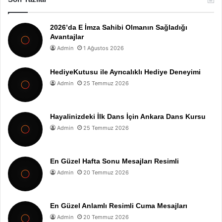
2026’da E İmza Sahibi Olmanın Sağladığı
Avantajlar
Admin
1 Ağustos 2026
HediyeKutusu ile Ayrıcalıklı Hediye Deneyimi
Admin
25 Temmuz 2026
Hayalinizdeki İlk Dans İçin Ankara Dans Kursu
Admin
25 Temmuz 2026
En Güzel Hafta Sonu Mesajları Resimli
Admin
20 Temmuz 2026
En Güzel Anlamlı Resimli Cuma Mesajları
Admin
20 Temmuz 2026