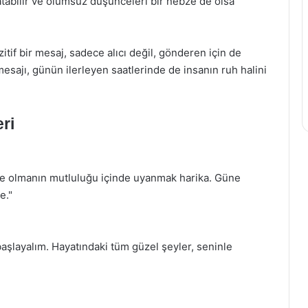
atabilir ve olumsuz düşünceleri bir nebze de olsa
itif bir mesaj, sadece alıcı değil, gönderen için de
 mesajı, günün ilerleyen saatlerinde de insanın ruh halini
ri
te olmanın mutluluğu içinde uyanmak harika. Güne
e."
şlayalım. Hayatındaki tüm güzel şeyler, seninle