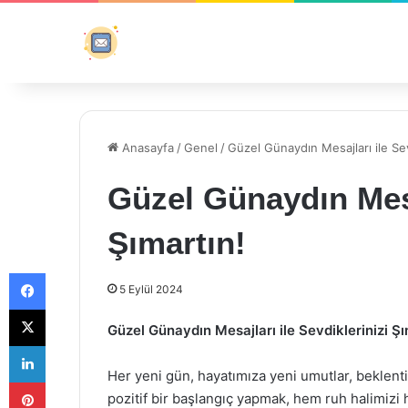
Anasayfa
/
Genel
/
Güzel Günaydın Mesajları ile Sev
Güzel Günaydın Mesaj
Şımartın!
Facebook
5 Eylül 2024
X
Güzel Günaydın Mesajları ile Sevdiklerinizi Şı
LinkedIn
Her yeni gün, hayatımıza yeni umutlar, beklentil
Pinterest
pozitif bir başlangıç yapmak, hem ruh halimizi