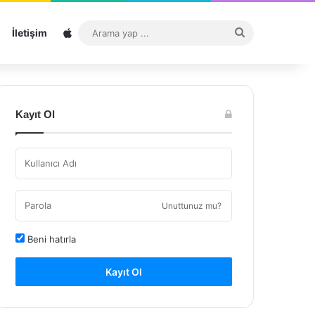
Sitemap
Arama
İletişim
yap
...
Kayıt Ol
Unuttunuz mu?
Beni hatırla
Kayıt Ol