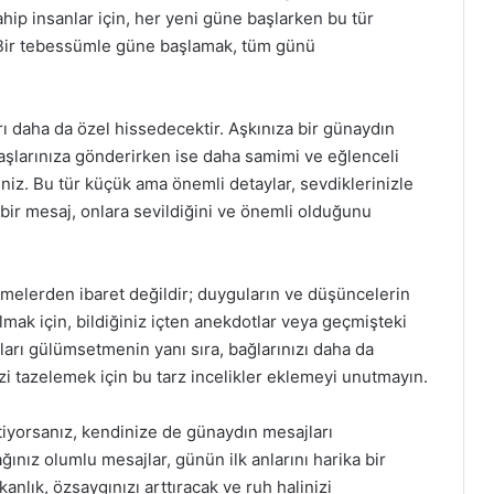
hip insanlar için, her yeni güne başlarken bu tür
. Bir tebessümle güne başlamak, tüm günü
arı daha da özel hissedecektir. Aşkınıza bir günaydın
aşlarınıza gönderirken ise daha samimi ve eğlenceli
irsiniz. Bu tür küçük ama önemli detaylar, sevdiklerinizle
ış bir mesaj, onlara sevildiğini ve önemli olduğunu
melerden ibaret değildir; duyguların ve düşüncelerin
ılmak için, bildiğiniz içten anekdotlar veya geçmişteki
nları gülümsetmenin yanı sıra, bağlarınızı daha da
izi tazelemek için bu tarz incelikler eklemeyi unutmayın.
tiyorsanız, kendinize de günaydın mesajları
nız olumlu mesajlar, günün ilk anlarını harika bir
kanlık, özsaygınızı arttıracak ve ruh halinizi