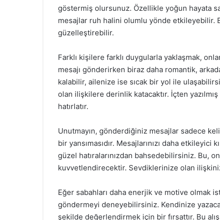
göstermiş olursunuz. Özellikle yoğun hayata sa
mesajlar ruh halini olumlu yönde etkileyebilir
güzelleştirebilir.
Farklı kişilere farklı duygularla yaklaşmak, onl
mesajı gönderirken biraz daha romantik, arkad
kalabilir, ailenize ise sıcak bir yol ile ulaşabil
olan ilişkilere derinlik katacaktır. İçten yazılm
hatırlatır.
Unutmayın, gönderdiğiniz mesajlar sadece keli
bir yansımasıdır. Mesajlarınızı daha etkileyici k
güzel hatıralarınızdan bahsedebilirsiniz. Bu, o
kuvvetlendirecektir. Sevdiklerinize olan ilişkin
Eğer sabahları daha enerjik ve motive olmak is
göndermeyi deneyebilirsiniz. Kendinize yazacağı
şekilde değerlendirmek için bir fırsattır. Bu alış