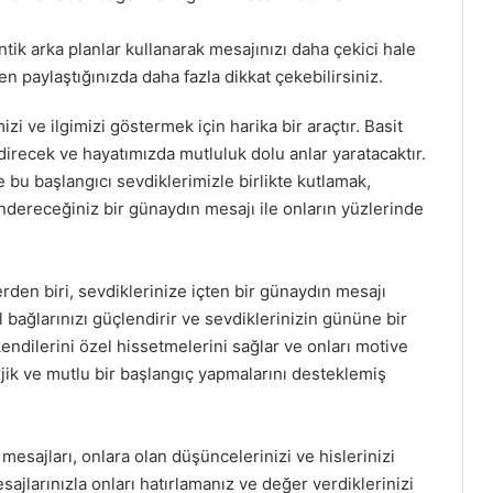
tik arka planlar kullanarak mesajınızı daha çekici hale
en paylaştığınızda daha fazla dikkat çekebilirsiniz.
i ve ilgimizi göstermek için harika bir araçtır. Basit
endirecek ve hayatımızda mutluluk dolu anlar yaratacaktır.
e bu başlangıcı sevdiklerimizle birlikte kutlamak,
öndereceğiniz bir günaydın mesajı ile onların yüzlerinde
rden biri, sevdiklerinize içten bir günaydın mesajı
 bağlarınızı güçlendirir ve sevdiklerinizin gününe bir
 kendilerini özel hissetmelerini sağlar ve onları motive
jik ve mutlu bir başlangıç yapmalarını desteklemiş
esajları, onlara olan düşüncelerinizi ve hislerinizi
ajlarınızla onları hatırlamanız ve değer verdiklerinizi