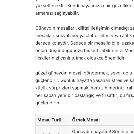
yükseltecektir. Kendi hayatınıza dair güzellikle
atmanızı sağlayabilir.
Günaydın mesajları, dijital iletişimin olmadığı
mesajları sosyal medya platformları veya anlık
derece kolaydır. Sadece bir mesajla bile, uzaktak
onları düşündüğünüzü hissettirebilirsiniz. Mod
ilişkilerinizi canlı tutmak oldukça önemlidir.
güzel günaydın mesajı göndermek, sevgi dolu bi
güçlendirir. Günlük hayatta yaşanan stres ve k
küçük sürprizleri yapmak, hem zihinlerinizi rahat
her sabah yeni bir başlangıç ve fırsattır; bu fır
güçlendirin.
Mesaj Türü
Örnek Mesaj
Günaydın hayatım! Seninle h