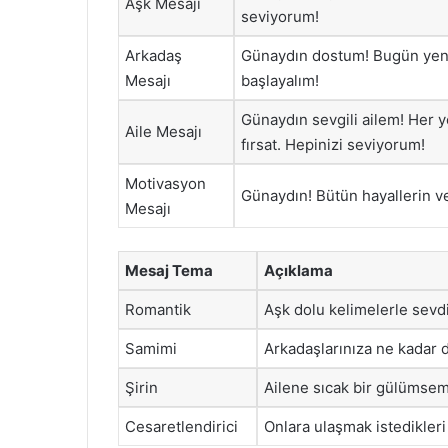
Aşk Mesajı
seviyorum!
Arkadaş
Günaydın dostum! Bugün yeni 
Mesajı
başlayalım!
Günaydın sevgili ailem! Her ye
Aile Mesajı
fırsat. Hepinizi seviyorum!
Motivasyon
Günaydın! Bütün hayallerin ve
Mesajı
Mesaj Tema
Açıklama
Romantik
Aşk dolu kelimelerle sevdi
Samimi
Arkadaşlarınıza ne kadar d
Şirin
Ailene sıcak bir gülümsem
Cesaretlendirici
Onlara ulaşmak istedikleri