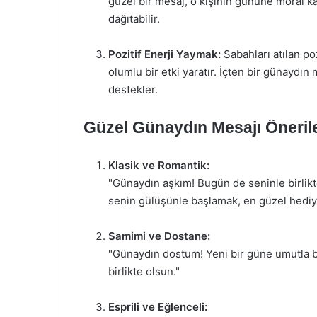
güzel bir mesaj, o kişinin gününe moral k
dağıtabilir.
Pozitif Enerji Yaymak:
Sabahları atılan poz
olumlu bir etki yaratır. İçten bir günaydın
destekler.
Güzel Günaydın Mesajı Önerile
Klasik ve Romantik:
"Günaydın aşkım! Bugün de seninle birlik
senin gülüşünle başlamak, en güzel hediy
Samimi ve Dostane:
"Günaydın dostum! Yeni bir güne umutla ba
birlikte olsun."
Esprili ve Eğlenceli: