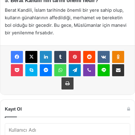
5. Berat Kandili’nin tarihi önemi nedir?
Berat Kandili, İslam tarihinde önemli bir yere sahip olup,
kulların günahlarının affedildiği, merhamet ve bereketin
bol olduğu bir gecedir. Bu gece, Müslümanlar için manevi
bir yenilenme fırsatıdır.
Facebook
X
LinkedIn
Tumblr
Pinterest
Reddit
VKontakte
Odnok
Pocket
Skype
Messenger
WhatsApp
Telegram
Viber
Line
E-Posta ile payla
Yazdır
Kayıt Ol