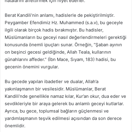
hatalarını affettirmek için niyet ederler.
Berat Kandili’nin anlamı, hadislerle de pekiştirilmiştir.
Peygamber Efendimiz Hz. Muhammed (s.a.v), bu geceyle
ilgili olarak birçok hadis bırakmıştır. Bu hadisler,
Müslümanların bu geceyi nasıl değerlendirmeleri gerektiği
konusunda önemli ipuçları sunar. Örneğin, “Şaban ayının
on beşinci gecesi geldiğinde, Allah Teala, kullarının
günahlarını affeder.” (İbn Mace, Sıyam, 183) hadisi, bu
gecenin önemini vurgular.
Bu gecede yapılan ibadetler ve dualar, Allah’a
yakınlaşmanın bir vesilesidir. Müslümanlar, Berat
Kandili’nde genellikle namaz kılar, Kur’an okur, dua eder ve
sevdikleriyle bir araya gelerek bu anlamlı geceyi kutlarlar.
Ayrıca, bu gece, toplumsal bağların güçlenmesi ve
yardımlaşmanın teşvik edilmesi açısından da son derece
önemlidir.