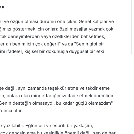
mi
l ve özgün olması durumu öne çıkar. Genel kalıplar ve
ığımızı göstermek için onlara özel mesajlar yazmak çok
, ortak deneyimlerden veya özelliklerden bahsetmek,
er an benim için çok değerli" ya da "Senin gibi bir
i ifadeler, kişisel bir dokunuşla duygusal bir etki
e değil, aynı zamanda teşekkür etme ve takdir etme
ken, onlara olan minnettarlığımızı ifade etmek önemlidir.
"Senin desteğin olmasaydı, bu kadar güçlü olamazdım"
rdımcı olur.
yazılabilir. Eğlenceli ve esprili bir yaklaşım,
n çok gençsin ama bu kesinlikle önemli değil, sen de her