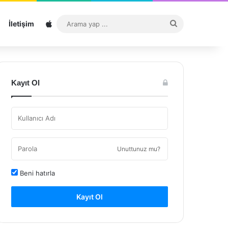
Sitemap
Arama
İletişim
yap
...
Kayıt Ol
Unuttunuz mu?
Beni hatırla
Kayıt Ol