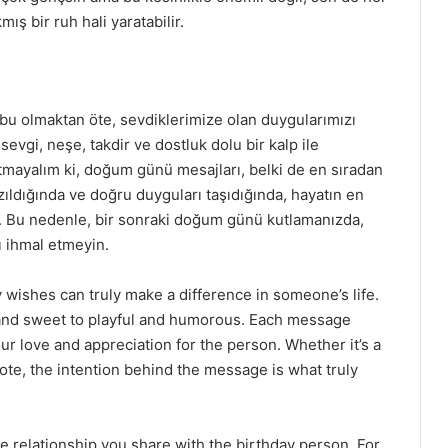
mış bir ruh hali yaratabilir.
u olmaktan öte, sevdiklerimize olan duygularımızı
sevgi, neşe, takdir ve dostluk dolu bir kalp ile
nutmayalım ki, doğum günü mesajları, belki de en sıradan
ıldığında ve doğru duyguları taşıdığında, hayatın en
ir. Bu nedenle, bir sonraki doğum günü kutlamanızda,
ı ihmal etmeyin.
y wishes can truly make a difference in someone’s life.
nd sweet to playful and humorous. Each message
ur love and appreciation for the person. Whether it’s a
te, the intention behind the message is what truly
 relationship you share with the birthday person. For