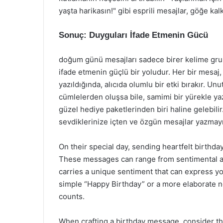
yaşta harikasın!" gibi esprili mesajlar, göğe kalk
Sonuç: Duyguları İfade Etmenin Gücü
doğum günü mesajları sadece birer kelime grub
ifade etmenin güçlü bir yoludur. Her bir mesaj, 
yazıldığında, alıcıda olumlu bir etki bırakır. U
cümlelerden oluşsa bile, samimi bir yürekle yaz
güzel hediye paketlerinden biri haline gelebil
sevdiklerinize içten ve özgün mesajlar yazmay
On their special day, sending heartfelt birthda
These messages can range from sentimental a
carries a unique sentiment that can express yo
simple “Happy Birthday” or a more elaborate no
counts.
When crafting a birthday message, consider the