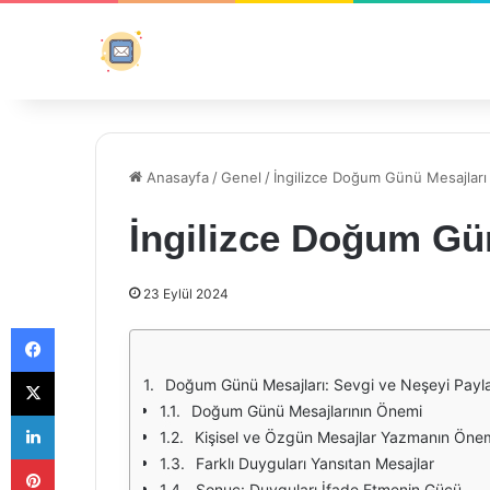
Anasayfa
/
Genel
/
İngilizce Doğum Günü Mesajları
İngilizce Doğum Gü
23 Eylül 2024
Facebook
X
Doğum Günü Mesajları: Sevgi ve Neşeyi Payl
Doğum Günü Mesajlarının Önemi
LinkedIn
Kişisel ve Özgün Mesajlar Yazmanın Öne
Pinterest
Farklı Duyguları Yansıtan Mesajlar
Sonuç: Duyguları İfade Etmenin Gücü