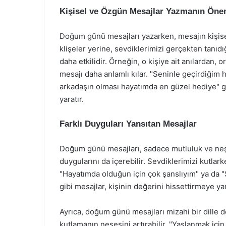
Kişisel ve Özgün Mesajlar Yazmanın Öne
Doğum günü mesajları yazarken, mesajın kişise
klişeler yerine, sevdiklerimizi gerçekten tanıd
daha etkilidir. Örneğin, o kişiye ait anılardan
mesajı daha anlamlı kılar. "Seninle geçirdiğim h
arkadaşın olması hayatımda en güzel hediye" gib
yaratır.
Farklı Duyguları Yansıtan Mesajlar
Doğum günü mesajları, sadece mutluluk ve neş
duygularını da içerebilir. Sevdiklerimizi kutlar
"Hayatımda olduğun için çok şanslıyım" ya da 
gibi mesajlar, kişinin değerini hissettirmeye ya
Ayrıca, doğum günü mesajları mizahi bir dille de 
kutlamanın neşesini artırabilir. "Yaşlanmak içi