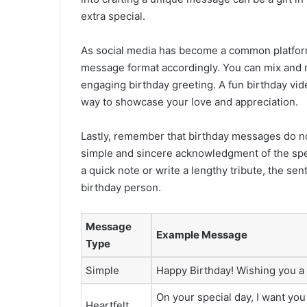
extra special.
As social media has become a common platform
message format accordingly. You can mix and m
engaging birthday greeting. A fun birthday vide
way to showcase your love and appreciation.
Lastly, remember that birthday messages do no
simple and sincere acknowledgment of the spe
a quick note or write a lengthy tribute, the se
birthday person.
Message
Example Message
Type
Simple
Happy Birthday! Wishing you a ye
On your special day, I want y
Heartfelt