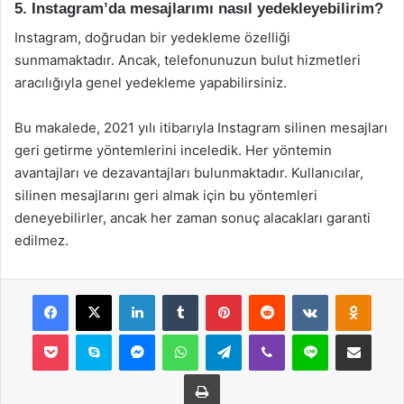
5. Instagram’da mesajlarımı nasıl yedekleyebilirim?
Instagram, doğrudan bir yedekleme özelliği
sunmamaktadır. Ancak, telefonunuzun bulut hizmetleri
aracılığıyla genel yedekleme yapabilirsiniz.
Bu makalede, 2021 yılı itibarıyla Instagram silinen mesajları
geri getirme yöntemlerini inceledik. Her yöntemin
avantajları ve dezavantajları bulunmaktadır. Kullanıcılar,
silinen mesajlarını geri almak için bu yöntemleri
deneyebilirler, ancak her zaman sonuç alacakları garanti
edilmez.
Facebook
X
LinkedIn
Tumblr
Pinterest
Reddit
VKontakte
Odnok
Pocket
Skype
Messenger
WhatsApp
Telegram
Viber
Line
E-Posta ile payla
Yazdır