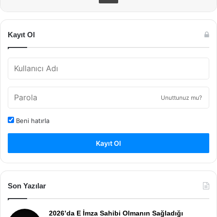
Kayıt Ol
Unuttunuz mu?
Beni hatırla
Kayıt Ol
Son Yazılar
2026’da E İmza Sahibi Olmanın Sağladığı