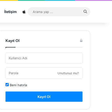
Sitemap
Arama
İletişim
yap
...
Kayıt Ol
Unuttunuz mu?
Beni hatırla
Kayıt Ol