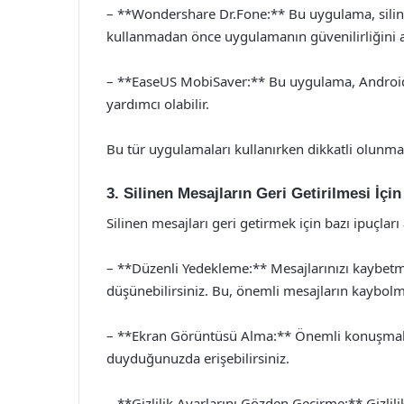
– **Wondershare Dr.Fone:** Bu uygulama, silinen
kullanmadan önce uygulamanın güvenilirliğini a
– **EaseUS MobiSaver:** Bu uygulama, Android v
yardımcı olabilir.
Bu tür uygulamaları kullanırken dikkatli olunmalı
3. Silinen Mesajların Geri Getirilmesi İçin
Silinen mesajları geri getirmek için bazı ipuçları
– **Düzenli Yedekleme:** Mesajlarınızı kaybet
düşünebilirsiniz. Bu, önemli mesajların kaybolma
– **Ekran Görüntüsü Alma:** Önemli konuşmalar
duyduğunuzda erişebilirsiniz.
– **Gizlilik Ayarlarını Gözden Geçirme:** Gizlil