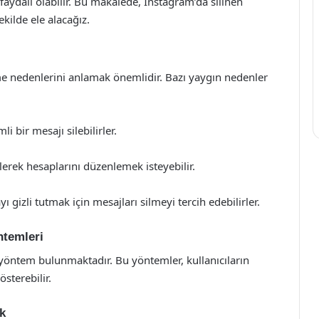
aydalı olabilir. Bu makalede, Instagram’da silinen
ekilde ele alacağız.
lme nedenlerini anlamak önemlidir. Bazı yaygın nedenler
li bir mesajı silebilirler.
ilerek hesaplarını düzenlemek isteyebilir.
yı gizli tutmak için mesajları silmeyi tercih edebilirler.
ntemleri
ı yöntem bulunmaktadır. Bu yöntemler, kullanıcıların
sterebilir.
k