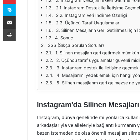
2. Instagram Mesajlarını Geri Getirme Yön
Skype
2.1. Instagram Destek ile İletişime Geçme
2.2. Instagram Veri İndirme Özelliği
E-Posta ile paylaş
2.3. Üçüncü Taraf Uygulamalar
Yazdır
3. Silinen Mesajların Geri Getirilmesi İçin İ
4. Sonuç
SSS (Sıkça Sorulan Sorular)
1. Silinen mesajları geri getirmek mümkü
2. Üçüncü taraf uygulamalar güvenli midi
3. Instagram destek ile iletişime geçmek
4. Mesajlarımı yedeklemek için hangi yönt
5. Silinen mesajlarım geri gelmezse ne y
Instagram’da Silinen Mesajlar
Instagram, dünya genelinde milyonlarca kullanıc
arkadaşlarıyla ve aileleriyle bağlantı kurmanın y
bazen istemeden de olsa önemli mesajları silme