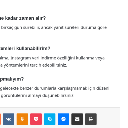
ne kadar zaman alır?
 birkaç gün sürebilir, ancak yanıt süreleri duruma göre
emleri kullanabilirim?
alma, Instagram veri indirme özelliğini kullanma veya
yöntemlerini tercih edebilirsiniz.
yapmalıyım?
z, gelecekte benzer durumlarla karşılaşmamak için düzenli
örüntülerini almayı düşünebilirsiniz.
st
Reddit
VKontakte
Odnoklassniki
Pocket
Skype
Messenger
E-Posta ile paylaş
Yazdır