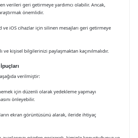
 verileri geri getirmeye yardımcı olabilir. Ancak,
raştırmak önemlidir.
e iOS cihazlar için silinen mesajları geri getirmeye
 ve kişisel bilgilerinizi paylaşmaktan kaçınılmalıdır.
 İpuçları
 aşağıda verilmiştir:
memek için düzenli olarak yedekleme yapmayı
sını önleyebilir.
ın ekran görüntüsünü alarak, ileride ihtiyaç
ik ayarlarınızı gözden geçirerek, kiminle konuştuğunuz ve