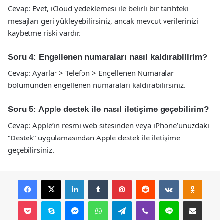
Cevap: Evet, iCloud yedeklemesi ile belirli bir tarihteki
mesajları geri yükleyebilirsiniz, ancak mevcut verilerinizi
kaybetme riski vardır.
Soru 4: Engellenen numaraları nasıl kaldırabilirim?
Cevap: Ayarlar > Telefon > Engellenen Numaralar
bölümünden engellenen numaraları kaldırabilirsiniz.
Soru 5: Apple destek ile nasıl iletişime geçebilirim?
Cevap: Apple’ın resmi web sitesinden veya iPhone’unuzdaki
“Destek” uygulamasından Apple destek ile iletişime
geçebilirsiniz.
Facebook
X
LinkedIn
Tumblr
Pinterest
Reddit
VKontakte
Odnok
Pocket
Skype
Messenger
WhatsApp
Telegram
Viber
Line
E-Posta ile payla