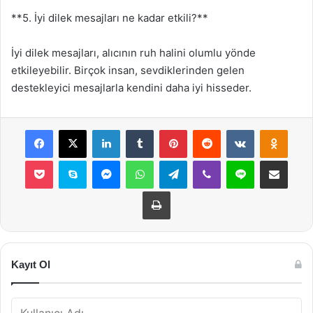
**5. İyi dilek mesajları ne kadar etkili?**
İyi dilek mesajları, alıcının ruh halini olumlu yönde
etkileyebilir. Birçok insan, sevdiklerinden gelen
destekleyici mesajlarla kendini daha iyi hisseder.
Facebook
X
LinkedIn
Tumblr
Pinterest
Reddit
VKontakte
Odnok
Pocket
Skype
Messenger
WhatsApp
Telegram
Viber
Line
E-Posta ile payla
Yazdır
Kayıt Ol