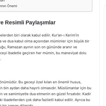
ları
rının Önemi
e Resimli Paylaşımlar
erden biri olarak kabul edilir. Kur’an-ı Kerim’in
ua ve dua kabul olma açısından müminler için büyük bir
duğu, Ramazan ayının son on gününde aranır ve
geceyi ibadetle geçiren her mümin, bu maneviyat dolu
.
ıl dönümüdür. Bu geceyi özel kılan en önemli husus,
nin bin aydan daha hayırlı olmasıdır. Müslümanlar için bu
n ve samimiyetle dua etmenin en güzel fırsatıdır. Kadir
 ibadetlerden çok daha faziletli kabul edilir. Ayrıca bu
 bir zaman dilimidir.