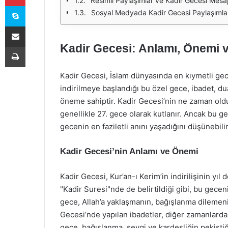
Resimli Paylaşımlar ve Kadir Gecesi Mesaj
Skype
Sosyal Medyada Kadir Gecesi Paylaşımla
E-Posta ile paylaş
Kadir Gecesi: Anlamı, Önemi v
Yazdır
Kadir Gecesi, İslam dünyasında en kıymetli gecel
indirilmeye başlandığı bu özel gece, ibadet, d
öneme sahiptir. Kadir Gecesi’nin ne zaman ol
genellikle 27. gece olarak kutlanır. Ancak bu 
gecenin en faziletli anını yaşadığını düşünebilir
Kadir Gecesi’nin Anlamı ve Önemi
Kadir Gecesi, Kur’an-ı Kerim’in indirilişinin y
"Kadir Suresi"nde de belirtildiği gibi, bu gece
gece, Allah’a yaklaşmanın, bağışlanma dilemeni
Gecesi’nde yapılan ibadetler, diğer zamanlardaki
gece, bağışlanma, sevgi ve kardeşliğin pekiştiği