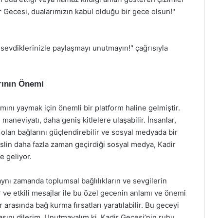
ir Gecesi, dualarımızın kabul olduğu bir gece olsun!"
 sevdiklerinizle paylaşmayı unutmayın!" çağrısıyla
rının Önemi
ını yaymak için önemli bir platform haline gelmiştir.
aneviyatı, daha geniş kitlelere ulaşabilir. İnsanlar,
e olan bağlarını güçlendirebilir ve sosyal medyada bir
eslin daha fazla zaman geçirdiği sosyal medya, Kadir
e geliyor.
aynı zamanda toplumsal bağlılıkların ve sevgilerin
r ve etkili mesajlar ile bu özel gecenin anlamı ve önemi
r arasında bağ kurma fırsatları yaratılabilir. Bu geceyi
sını dilerim. Unutmayalım ki, Kadir Gecesi’nin ruhu,