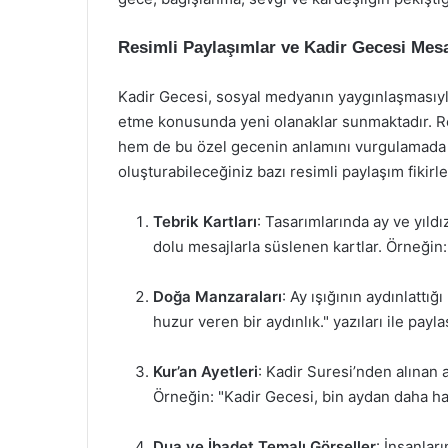
Resimli Paylaşımlar ve Kadir Gecesi Mesa
Kadir Gecesi, sosyal medyanın yaygınlaşmasıyla
etme konusunda yeni olanaklar sunmaktadır. Re
hem de bu özel gecenin anlamını vurgulamada et
oluşturabileceğiniz bazı resimli paylaşım fikirle
Tebrik Kartları
: Tasarımlarında ay ve yıldı
dolu mesajlarla süslenen kartlar. Örneğin
Doğa Manzaraları
: Ay ışığının aydınlatt
huzur veren bir aydınlık." yazıları ile paylaş
Kur’an Ayetleri
: Kadir Suresi’nden alınan a
Örneğin: "Kadir Gecesi, bin aydan daha hayı
Dua ve İbadet Temalı Görseller
: İnsanlar