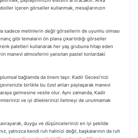
tirmek, paylaşımınızın etkisini artıracaktır. Arka
boller içeren görseller kullanmak, mesajlarınızın
rda sadece metinlerin değil görsellerin de uyumlu olması
inanç gibi temaların ön plana çıkartıldığı görseller
 ve renk paletleri kullanarak her yaş grubuna hitap eden
n manevi atmosferini yansıtan pastel tonlardaki
toplumsal bağlamda da önem taşır. Kadir Gecesi’nizi
 çevrenizle birlikte bu özel anları paylaşarak manevi
r araya gelmesine vesile olur. Aynı zamanda, Kadir
emlerinizi ve iyi dileklerinizi iletmeyi de unutmamak
kavrayarak, duygu ve düşüncelerinizi en iyi şekilde
z, yalnızca kendi ruh halinizi değil, başkalarının da ruh