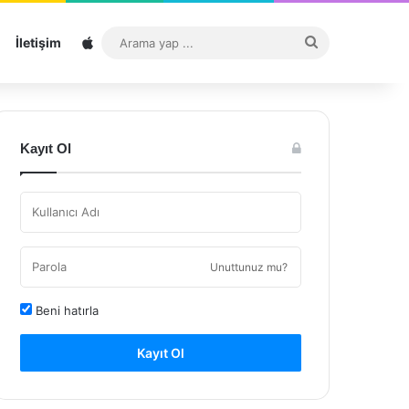
Sitemap
Arama
İletişim
yap
...
Kayıt Ol
Unuttunuz mu?
Beni hatırla
Kayıt Ol