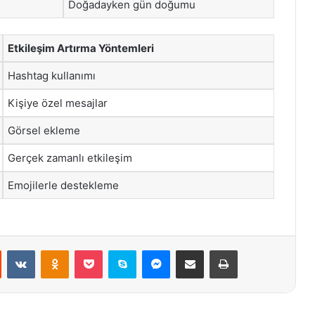
Doğadayken gün doğumu
Etkileşim Artırma Yöntemleri
Hashtag kullanımı
Kişiye özel mesajlar
Görsel ekleme
Gerçek zamanlı etkileşim
Emojilerle destekleme
st
Reddit
VKontakte
Odnoklassniki
Pocket
Skype
Messenger
E-Posta ile paylaş
Yazdır