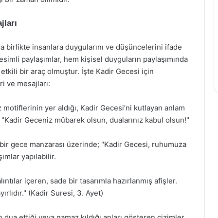
jları
 birlikte insanlara duygularını ve düşüncelerini ifade
simli paylaşımlar, hem kişisel duyguların paylaşımında
kili bir araç olmuştur. İşte Kadir Gecesi için
ri ve mesajları:
z motiflerinin yer aldığı, Kadir Gecesi’ni kutlayan anlam
: "Kadir Geceniz mübarek olsun, dualarınız kabul olsun!"
ığı bir gece manzarası üzerinde; "Kadir Gecesi, ruhumuza
ımlar yapılabilir.
lıntılar içeren, sade bir tasarımla hazırlanmış afişler.
rlıdır." (Kadir Suresi, 3. Ayet)
ın dua ettiği veya namaz kıldığı anları gösteren çizimler