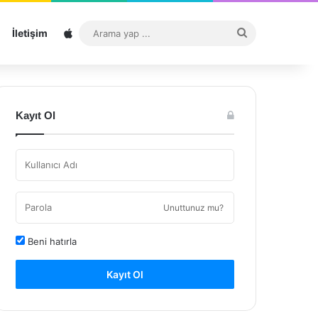
Sitemap
Arama
İletişim
yap
...
Kayıt Ol
Unuttunuz mu?
Beni hatırla
Kayıt Ol