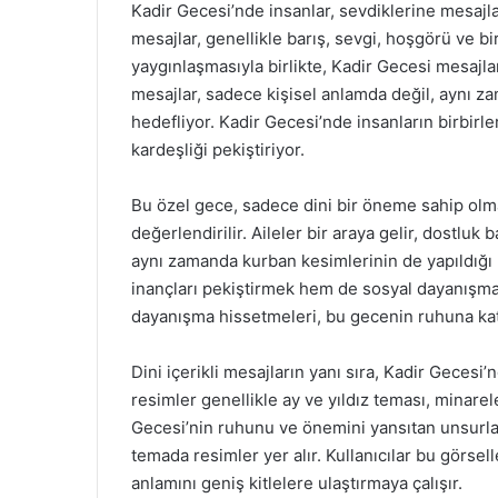
Kadir Gecesi’nde insanlar, sevdiklerine mesajl
mesajlar, genellikle barış, sevgi, hoşgörü ve bi
yaygınlaşmasıyla birlikte, Kadir Gecesi mesajları
mesajlar, sadece kişisel anlamda değil, aynı 
hedefliyor. Kadir Gecesi’nde insanların birbirle
kardeşliği pekiştiriyor.
Bu özel gece, sadece dini bir öneme sahip olma
değerlendirilir. Aileler bir araya gelir, dostluk 
aynı zamanda kurban kesimlerinin de yapıldığı b
inançları pekiştirmek hem de sosyal dayanışma s
dayanışma hissetmeleri, bu gecenin ruhuna kat
Dini içerikli mesajların yanı sıra, Kadir Gecesi
resimler genellikle ay ve yıldız teması, minarel
Gecesi’nin ruhunu ve önemini yansıtan unsurlarl
temada resimler yer alır. Kullanıcılar bu görs
anlamını geniş kitlelere ulaştırmaya çalışır.