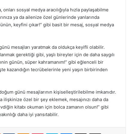
, onları sosyal medya aracılığıyla hızla paylaşabilme
arınıza ya da ailenize özel günlerinde yanlarında
ünün, keyfini çıkar!” gibi basit bir mesaj, sosyal medya
ünü mesajları yaratmak da oldukça keyifli olabilir.
lanmak gerektiği gibi, yaşlı bireyler için de daha saygılı
senin günün, süper kahramanım!” gibi eğlenceli bir
şte kazandığın tecrübelerinle yeni yaşın birbirinden
doğum günü mesajlarının kişiselleştirilebilme imkanıdır.
ya ilişkinize özel bir şey eklemek, mesajınızı daha da
vdiğin kitabı okuman için bolca zamanın olsun!” gibi
kınlığı daha iyi yansıtabilir.
st
Reddit
VKontakte
Odnoklassniki
Pocket
Skype
Messenger
E-Posta ile paylaş
Yazdır