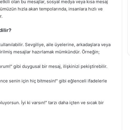
r etkili olan bu mesajlar, sosyal medya veya kısa mesaj
 günümüzün hızla akan tempolarında, insanlara hızlı ve
r.
ilir?
lanılabilir. Sevgiliye, aile üyelerine, arkadaşlara veya
dirilmiş mesajlar hazırlamak mümkündür. Örneğin;
um!" gibi duygusal bir mesaj, ilişkinizi pekiştirebilir.
nce senin için hiç bitmesin!" gibi eğlenceli ifadelerle
uyorsun. İyi ki varsın!" tarzı daha içten ve sıcak bir