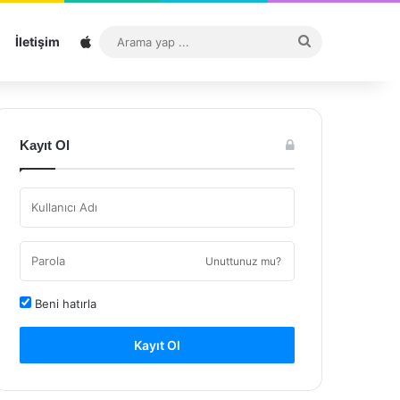
Sitemap
Arama
İletişim
yap
...
Kayıt Ol
Unuttunuz mu?
Beni hatırla
Kayıt Ol