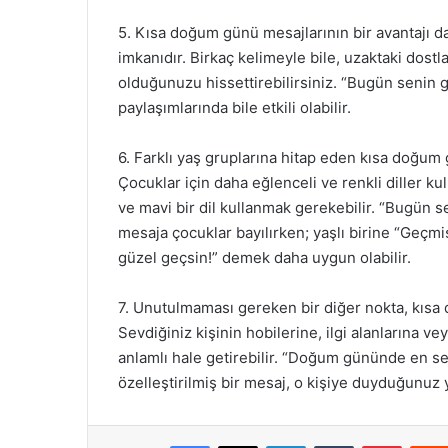
5. Kısa doğum günü mesajlarının bir avantajı da
imkanıdır. Birkaç kelimeyle bile, uzaktaki dostl
olduğunuzu hissettirebilirsiniz. “Bugün senin g
paylaşımlarında bile etkili olabilir.
6. Farklı yaş gruplarına hitap eden kısa doğum g
Çocuklar için daha eğlenceli ve renkli diller kul
ve mavi bir dil kullanmak gerekebilir. “Bugün 
mesaja çocuklar bayılırken; yaşlı birine “Geçmi
güzel geçsin!” demek daha uygun olabilir.
7. Unutulmaması gereken bir diğer nokta, kısa 
Sevdiğiniz kişinin hobilerine, ilgi alanlarına ve
anlamlı hale getirebilir. “Doğum gününde en se
özelleştirilmiş bir mesaj, o kişiye duyduğunuz ya
Facebook
X
LinkedIn
Tumblr
Pintere