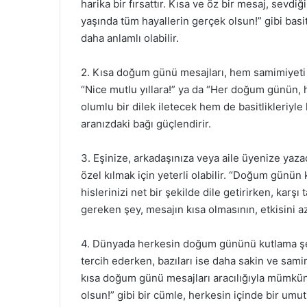
harika bir fırsattır. Kısa ve öz bir mesaj, sevdi
yaşında tüm hayallerin gerçek olsun!” gibi bas
daha anlamlı olabilir.
2. Kısa doğum günü mesajları, hem samimiyeti h
“Nice mutlu yıllara!” ya da “Her doğum günün, h
olumlu bir dilek iletecek hem de basitlikleriyle k
aranızdaki bağı güçlendirir.
3. Eşinize, arkadaşınıza veya aile üyenize yaz
özel kılmak için yeterli olabilir. “Doğum günün 
hislerinizi net bir şekilde dile getirirken, kar
gereken şey, mesajın kısa olmasının, etkisini a
4. Dünyada herkesin doğum gününü kutlama şekli
tercih ederken, bazıları ise daha sakin ve samim
kısa doğum günü mesajları aracılığıyla mümkün ol
olsun!” gibi bir cümle, herkesin içinde bir umut 