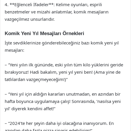
4. **Eğlenceli İfadeler**: Kelime oyunları, esprili
benzetmeler ve mizahi anlatımlar, komik mesajların
vazgeçilmez unsurlarıdır.
Komik Yeni Yıl Mesajları Örnekleri
İşte sevdiklerinize gönderebileceğiniz bazı komik yeni yıl
mesajları:
– “Yeni yılın ilk gününde, eski yılın tüm kilo yüklerini geride
bırakıyoruz! Hadi bakalım, yeni yıl yeni ben! (Ama yine de
tatlılardan vazgeçmeyeceğim!)”
– “Yeni yıl için aldığın kararları unutmadan, en azından bir
hafta boyunca uygulamaya çalış! Sonrasında, ‘nasılsa yeni
yıl’ diyerek kendini affet!”
– “2024’te her şeyin daha iyi olacağına inanıyorum. En
azından daha fazla pizza sipariş edebilirim!”