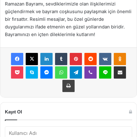
Ramazan Bayramı, sevdiklerimizle olan ilişkilerimizi
güçlendirmek ve bayram coşkusunu paylaşmak için önemli
bir fırsattır. Resimli mesajlar, bu özel günlerde
duygularımızı ifade etmenin en güzel yollarından biridir.
Bayramınızı en içten dileklerimle kutlarım!
Facebook
X
LinkedIn
Tumblr
Pinterest
Reddit
VKontakte
Odnok
Pocket
Skype
Messenger
WhatsApp
Telegram
Viber
Line
E-Posta ile payla
Yazdır
Kayıt Ol