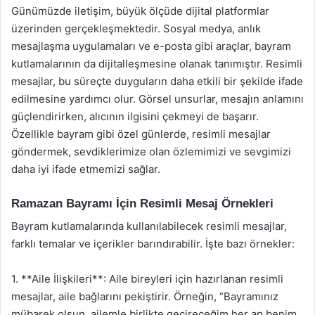
Günümüzde iletişim, büyük ölçüde dijital platformlar
üzerinden gerçekleşmektedir. Sosyal medya, anlık
mesajlaşma uygulamaları ve e-posta gibi araçlar, bayram
kutlamalarının da dijitalleşmesine olanak tanımıştır. Resimli
mesajlar, bu süreçte duyguların daha etkili bir şekilde ifade
edilmesine yardımcı olur. Görsel unsurlar, mesajın anlamını
güçlendirirken, alıcının ilgisini çekmeyi de başarır.
Özellikle bayram gibi özel günlerde, resimli mesajlar
göndermek, sevdiklerimize olan özlemimizi ve sevgimizi
daha iyi ifade etmemizi sağlar.
Ramazan Bayramı İçin Resimli Mesaj Örnekleri
Bayram kutlamalarında kullanılabilecek resimli mesajlar,
farklı temalar ve içerikler barındırabilir. İşte bazı örnekler:
1. **Aile İlişkileri**: Aile bireyleri için hazırlanan resimli
mesajlar, aile bağlarını pekiştirir. Örneğin, “Bayramınız
mübarek olsun, ailemle birlikte geçireceğim her an benim