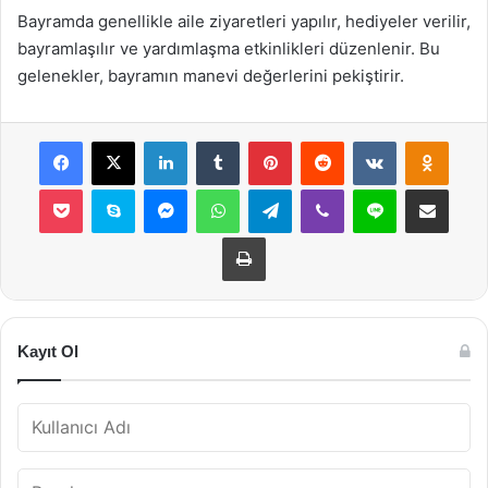
Bayramda genellikle aile ziyaretleri yapılır, hediyeler verilir,
bayramlaşılır ve yardımlaşma etkinlikleri düzenlenir. Bu
gelenekler, bayramın manevi değerlerini pekiştirir.
Facebook
X
LinkedIn
Tumblr
Pinterest
Reddit
VKontakte
Odnok
Pocket
Skype
Messenger
WhatsApp
Telegram
Viber
Line
E-Posta ile payla
Yazdır
Kayıt Ol