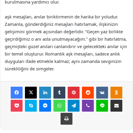
kurulmasına yardımcı olur.
aşk mesajları, anılar biriktirmenin de harika bir yoludur.
Zamanla, gönderdiğiniz mesajları hatırlamak, ilişkinizin
gelişimini görmek açısından değerlidir. “Geçen yaz birlikte
geçirdiğimiz o anı asla unutmayacağım.” gibi bir hatırlatma,
geçmişteki güzel anıları canlandırır ve gelecekteki anılar için
bir temel oluşturur. Romantik aşk mesajları, sadece anlık
duyguları ifade etmekle kalmaz; aynı zamanda sevginizin
sürekliliğini de simgeler.
Facebook
X
LinkedIn
Tumblr
Pinterest
Reddit
VKontakte
Odnok
Pocket
Skype
Messenger
WhatsApp
Telegram
Viber
Line
E-Posta ile payla
Yazdır