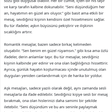
sözü gibi duygusal olabilir. Her bir cümle, içten bir his taşır
ve karşı tarafın kalbine dokunabilir. “Seni düşündüğüm her
an, hayatımın en güzel anı oluyor.” gibi basit ama etkili bir
mesaj, sevdiğiniz kişinin kendisini özel hissetmesini sağlar.
Bu tür ifadeler, aşkın büyüsünü pekiştirir ve ilişkinin
sıcaklığını artırır.
Romantik mesajlar, bazen sadece birkaç kelimeden
oluşabilir. “Sen benim en güzel rüyamsın.” gibi kısa ama özlü
ifadeler, derin anlamlar taşır. Bu tür mesajlar, sevdiğiniz
kişinin kalbinde yer edinir ve ona olan bağlılığınızı hissettirir.
Ayrıca, günlük hayatın koşturmacası içinde unutulmuş olan
duyguları yeniden canlandırmak için de harika bir yoldur.
Aşk mesajları, sadece yazılı olarak değil, aynı zamanda sesli
mesajlarla da ifade edilebilir. Sevdiğiniz kişiye sesli bir mesaj
bırakmak, ona olan hislerinizi daha samimi bir şekilde
iletebilir. “Seni düşündüm ve bu anı seninle paylaşmak