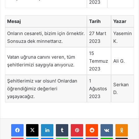
2023
Mesaj
Tarih
Yazar
Onların cesareti, bizim için örnektir.
27 Mart
Yasemin
Sonsuza dek minnettarız.
2023
K.
15
Vatan uğruna canını veren, tüm
Temmuz
Ali G.
şehitlerimizi saygıyla anıyoruz.
2023
Şehitlerimiz var olsun! Onlardan
1
Serkan
öğrendiğimiz değerleri
Ağustos
D.
yaşayacağız.
2023
Facebook
X
LinkedIn
Tumblr
Pinterest
Reddit
VKontakte
Odnok
Pocket
Skype
Messenger
WhatsApp
Telegram
Viber
Line
E-Posta ile payla