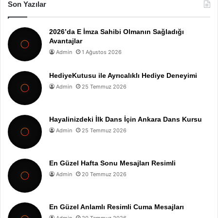
Son Yazılar
2026’da E İmza Sahibi Olmanın Sağladığı
Avantajlar
Admin
1 Ağustos 2026
HediyeKutusu ile Ayrıcalıklı Hediye Deneyimi
Admin
25 Temmuz 2026
Hayalinizdeki İlk Dans İçin Ankara Dans Kursu
Admin
25 Temmuz 2026
En Güzel Hafta Sonu Mesajları Resimli
Admin
20 Temmuz 2026
En Güzel Anlamlı Resimli Cuma Mesajları