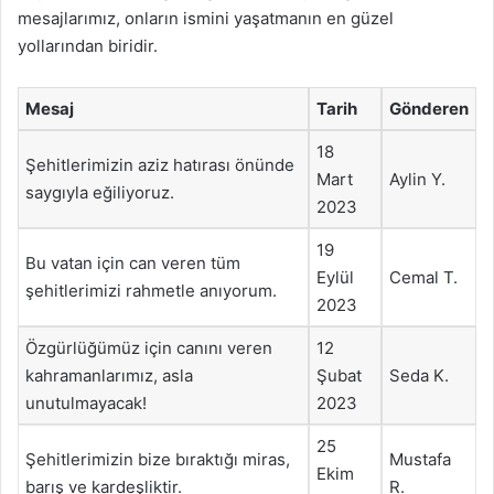
mesajlarımız, onların ismini yaşatmanın en güzel
yollarından biridir.
Mesaj
Tarih
Gönderen
18
Şehitlerimizin aziz hatırası önünde
Mart
Aylin Y.
saygıyla eğiliyoruz.
2023
19
Bu vatan için can veren tüm
Eylül
Cemal T.
şehitlerimizi rahmetle anıyorum.
2023
Özgürlüğümüz için canını veren
12
kahramanlarımız, asla
Şubat
Seda K.
unutulmayacak!
2023
25
Şehitlerimizin bize bıraktığı miras,
Mustafa
Ekim
barış ve kardeşliktir.
R.