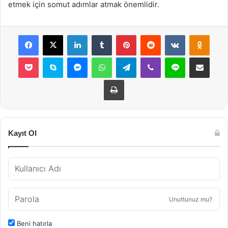
etmek için somut adımlar atmak önemlidir.
Facebook
X
LinkedIn
Tumblr
Pinterest
Reddit
VKontakte
Odnok
Pocket
Skype
Messenger
WhatsApp
Telegram
Viber
Line
E-Posta ile payla
Yazdır
Kayıt Ol
Unuttunuz mu?
Beni hatırla