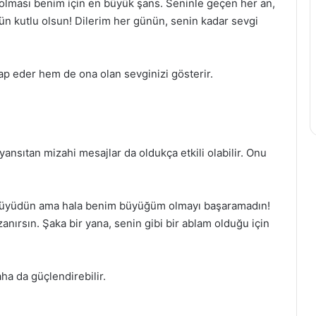
 olması benim için en büyük şans. Seninle geçen her an,
ün kutlu olsun! Dilerim her günün, senin kadar sevgi
tap eder hem de ona olan sevginizi gösterir.
ansıtan mizahi mesajlar da oldukça etkili olabilir. Onu
 büyüdün ama hala benim büyüğüm olmayı başaramadın!
nırsın. Şaka bir yana, senin gibi bir ablam olduğu için
aha da güçlendirebilir.