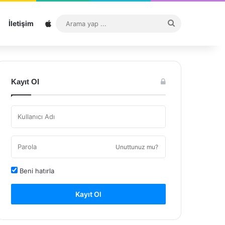
Sitemap
Arama
İletişim
yap
...
Kayıt Ol
Unuttunuz mu?
Beni hatırla
Kayıt Ol