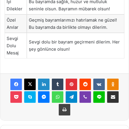
İyi
Bu bayramda sağlık, huzur ve mutluluk
Dilekler
seninle olsun. Bayramın mübarek olsun!
Özel
Geçmiş bayramlarımızı hatırlamak ne güzel!
Anılar
Bu bayramda da birlikte olmayı dilerim.
Sevgi
Sevgi dolu bir bayram geçirmeni dilerim. Her
Dolu
şey gönlünce olsun!
Mesaj
Facebook
X
LinkedIn
Tumblr
Pinterest
Reddit
VKontakte
Odnok
Pocket
Skype
Messenger
WhatsApp
Telegram
Viber
Line
E-Posta ile payla
Yazdır