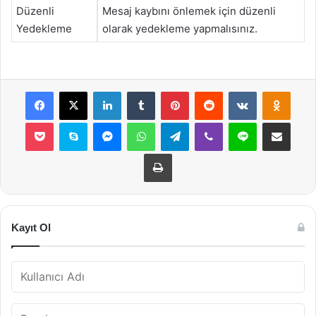
Düzenli
Mesaj kaybını önlemek için düzenli
Yedekleme
olarak yedekleme yapmalısınız.
Facebook
X
LinkedIn
Tumblr
Pinterest
Reddit
VKontakte
Odnok
Pocket
Skype
Messenger
WhatsApp
Telegram
Viber
Line
E-Posta ile payla
Yazdır
Kayıt Ol