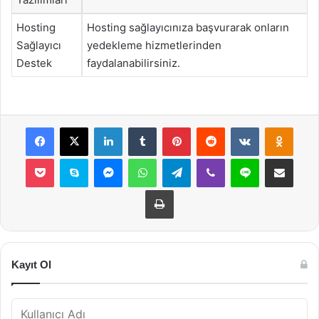
Hosting
Hosting sağlayıcınıza başvurarak onların
Sağlayıcı
yedekleme hizmetlerinden
Destek
faydalanabilirsiniz.
Facebook
X
LinkedIn
Tumblr
Pinterest
Reddit
VKontakte
Odnok
Pocket
Skype
Messenger
WhatsApp
Telegram
Viber
Line
E-Posta ile payla
Yazdır
Kayıt Ol