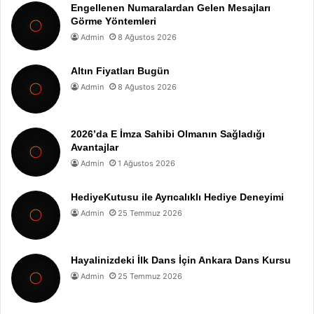
Engellenen Numaralardan Gelen Mesajları
Görme Yöntemleri
Admin
8 Ağustos 2026
Altın Fiyatları Bugün
Admin
8 Ağustos 2026
2026’da E İmza Sahibi Olmanın Sağladığı
Avantajlar
Admin
1 Ağustos 2026
HediyeKutusu ile Ayrıcalıklı Hediye Deneyimi
Admin
25 Temmuz 2026
Hayalinizdeki İlk Dans İçin Ankara Dans Kursu
Admin
25 Temmuz 2026