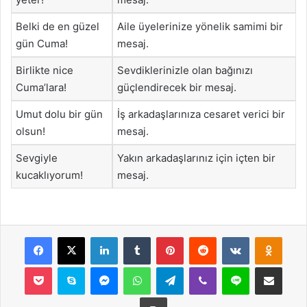
Belki de en güzel
Aile üyelerinize yönelik samimi bir
gün Cuma!
mesaj.
Birlikte nice
Sevdiklerinizle olan bağınızı
Cuma’lara!
güçlendirecek bir mesaj.
Umut dolu bir gün
İş arkadaşlarınıza cesaret verici bir
olsun!
mesaj.
Sevgiyle
Yakın arkadaşlarınız için içten bir
kucaklıyorum!
mesaj.
Facebook
X
LinkedIn
Tumblr
Pinterest
Reddit
VKontakte
Odnok
Pocket
Skype
Messenger
WhatsApp
Telegram
Viber
Line
E-Posta ile payla
Yazdır