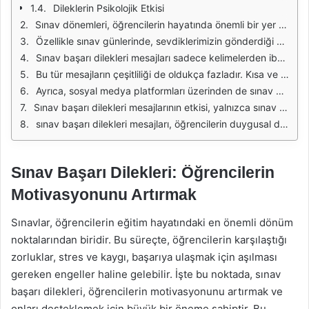
Dileklerin Psikolojik Etkisi
Sınav dönemleri, öğrencilerin hayatında önemli bir yer tutar. Bu süreçte, başarılı olmak için tüm çabalarını harcayan öğrencilerin yanında olmak, onlara moral vermek büyük bir önem taşır. Sınav başarı dilekleri mesajları, bu destekleyici rolü üstlenmekte ve öğrencilerin motivasyonlarını artırmaktadır. Başarı dilekleri, öğrencilerin kendilerine olan güvenlerini pekiştirir ve sınav stresini azaltmalarına yardımcı olur.
Özellikle sınav günlerinde, sevdiklerimizin gönderdiği başarı dilekleri mesajları, öğrenciler için moral kaynağı olur. Bu mesajlar, öğrencilerin yalnız olmadıklarını hissetmelerini sağlar. "Başarılar dilerim, senin yeteneklerine inanıyorum!" gibi ifadeler, öğrencilerin öz güvenlerini artırır ve sınavda daha iyi performans sergilemelerine yardımcı olur.
Sınav başarı dilekleri mesajları sadece kelimelerden ibaret değildir; aynı zamanda bir destek ve dayanışma mesajı taşır. Öğrenciler, bu mesajlar sayesinde çevrelerindeki insanların kendilerine inandığını ve desteklediğini hissederler. "Elinden gelenin en iyisini yapacağına inanıyorum, başarı seninle olsun!" gibi mesajlar, bu duyguları güçlendirir.
Bu tür mesajların çeşitliliği de oldukça fazladır. Kısa ve öz mesajlar, uzun ve detaylı destekleyici cümleler, esprili yaklaşımlar ya da ciddi dilekler… Her öğrenciye hitap eden farklı mesajlar hazırlamak mümkündür. "Sadece sınavı geçmekle kalma, en iyi sonucu al!" gibi motive edici cümleler, öğrencilerin dikkatini çeker.
Ayrıca, sosyal medya platformları üzerinden de sınav başarı dilekleri paylaşmak, öğrencilerin motivasyonunu artırabilir. Aileler ve arkadaşlar, bu tür olumlu mesajlarla öğrencilerin kendilerini daha iyi hissetmelerini sağlayabilir. "Bugün senin günün, başarı seninle!" gibi paylaşımlar, öğrencilerin moral bulmasına yardımcı olur.
Sınav başarı dilekleri mesajlarının etkisi, yalnızca sınav günü ile sınırlı kalmaz. Bu mesajlar, öğrencilerin sınav hazırlık sürecinde de destekleyici bir rol oynar. "Çalışmalarının karşılığını alacaksın, buna inan!" gibi mesajlar, öğrencilerin motivasyonunu artırır ve düzenli çalışmaya teşvik eder.
sınav başarı dilekleri mesajları, öğrencilerin duygusal durumları üzerinde olumlu bir etki yaratır. Bu destekleyici mesajlar, sınav stresi ile başa çıkmalarını kolaylaştırır ve başarıya giden yolda önemli bir motivasyon kaynağı olur. Sevdiklerinizle paylaştığınız her başarı dileği, bir adım daha ileriye gitmelerini sağlayabilir.
Sınav Başarı Dilekleri: Öğrencilerin
Motivasyonunu Artırmak
Sınavlar, öğrencilerin eğitim hayatındaki en önemli dönüm
noktalarından biridir. Bu süreçte, öğrencilerin karşılaştığı
zorluklar, stres ve kaygı, başarıya ulaşmak için aşılması
gereken engeller haline gelebilir. İşte bu noktada, sınav
başarı dilekleri, öğrencilerin motivasyonunu artırmak ve
onları desteklemek için büyük bir öneme sahiptir. Bu