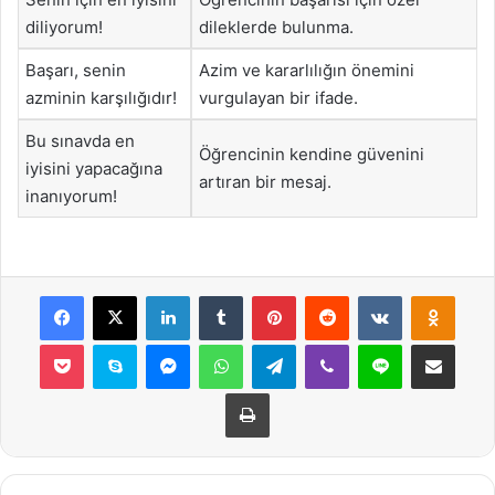
diliyorum!
dileklerde bulunma.
Başarı, senin
Azim ve kararlılığın önemini
azminin karşılığıdır!
vurgulayan bir ifade.
Bu sınavda en
Öğrencinin kendine güvenini
iyisini yapacağına
artıran bir mesaj.
inanıyorum!
Facebook
X
LinkedIn
Tumblr
Pinterest
Reddit
VKontakte
Odnok
Pocket
Skype
Messenger
WhatsApp
Telegram
Viber
Line
E-Posta ile payla
Yazdır