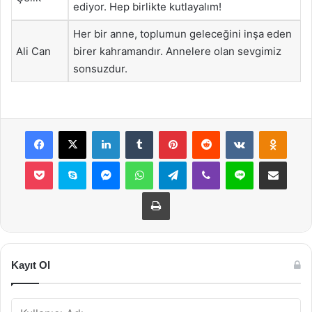
ediyor. Hep birlikte kutlayalım!
Her bir anne, toplumun geleceğini inşa eden
Ali Can
birer kahramandır. Annelere olan sevgimiz
sonsuzdur.
Facebook
X
LinkedIn
Tumblr
Pinterest
Reddit
VKontakte
Odnok
Pocket
Skype
Messenger
WhatsApp
Telegram
Viber
Line
E-Posta ile payla
Yazdır
Kayıt Ol