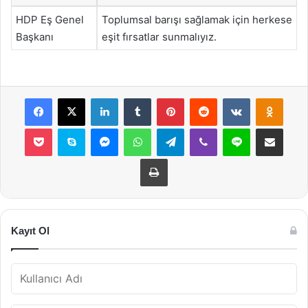
HDP Eş Genel
Toplumsal barışı sağlamak için herkese
Başkanı
eşit fırsatlar sunmalıyız.
Facebook
X
LinkedIn
Tumblr
Pinterest
Reddit
VKontakte
Odnok
Pocket
Skype
Messenger
WhatsApp
Telegram
Viber
Line
E-Posta ile payla
Yazdır
Kayıt Ol