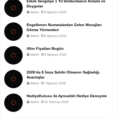
Erkek Sevgiliye 1 Yıl Doldurmanın Anlamı ve
Duygular
Admin
9 Ağustos 2026
Engellenen Numaralardan Gelen Mesajları
Görme Yöntemleri
Admin
8 Ağustos 2026
Altın Fiyatları Bugün
Admin
8 Ağustos 2026
2026’da E İmza Sahibi Olmanın Sağladığı
Avantajlar
Admin
1 Ağustos 2026
HediyeKutusu ile Ayrıcalıklı Hediye Deneyimi
Admin
25 Temmuz 2026