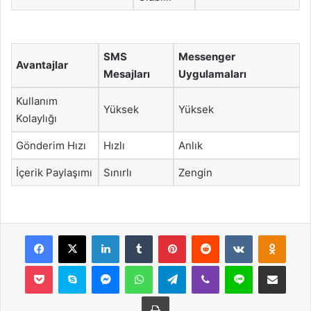
SMS
Messenger
Avantajlar
Mesajları
Uygulamaları
Kullanım
Yüksek
Yüksek
Kolaylığı
Gönderim Hızı
Hızlı
Anlık
İçerik Paylaşımı
Sınırlı
Zengin
Facebook
X
LinkedIn
Tumblr
Pinterest
Reddit
VKontakte
Odnok
Pocket
Skype
Messenger
WhatsApp
Telegram
Viber
Line
E-Posta ile payla
Yazdır